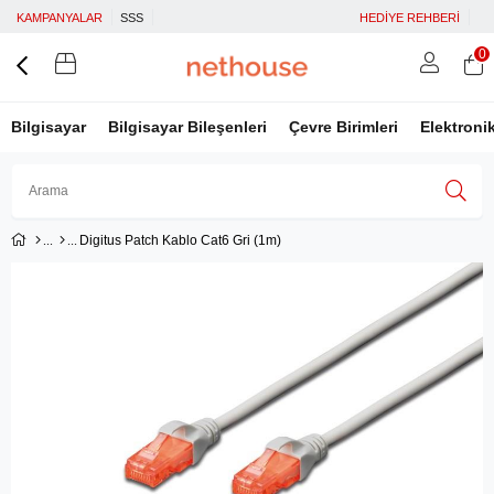
KAMPANYALAR
SSS
HEDİYE REHBERİ
0
Bilgisayar
Bilgisayar Bileşenleri
Çevre Birimleri
Elektroni
Digitus Patch Kablo Cat6 Gri (1m)
Üye Girişi
Üye Ol
Facebook İle Bağlan
Google İle Bağlan