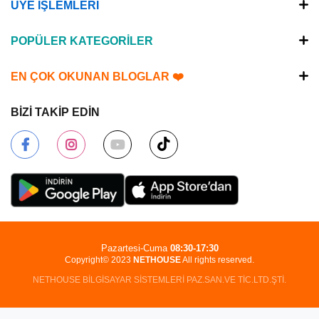
ÜYE İŞLEMLERİ
POPÜLER KATEGORİLER
EN ÇOK OKUNAN BLOGLAR ❤️
BİZİ TAKİP EDİN
Pazartesi-Cuma
08:30-17:30
Copyright© 2023
NETHOUSE
All rights reserved.
NETHOUSE BİLGİSAYAR SİSTEMLERİ PAZ.SAN.VE TİC.LTD.ŞTİ.