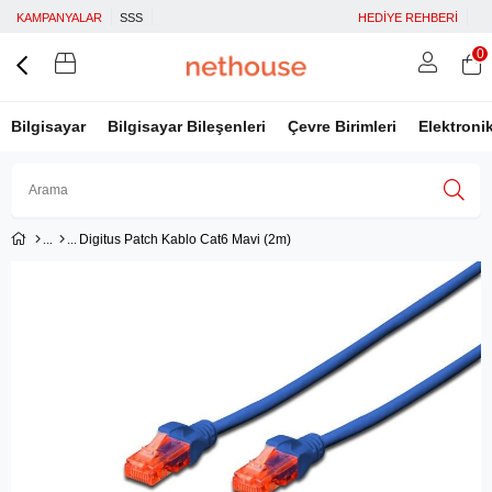
KAMPANYALAR
SSS
HEDİYE REHBERİ
0
Bilgisayar
Bilgisayar Bileşenleri
Çevre Birimleri
Elektroni
Digitus Patch Kablo Cat6 Mavi (2m)
Üye Girişi
Üye Ol
Facebook İle Bağlan
Google İle Bağlan