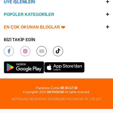
ÜYE İŞLEMLERİ
POPÜLER KATEGORİLER
EN ÇOK OKUNAN BLOGLAR ❤️
BİZİ TAKİP EDİN
Pazartesi-Cuma
08:30-17:30
Copyright© 2023
NETHOUSE
All rights reserved.
NETHOUSE BİLGİSAYAR SİSTEMLERİ PAZ.SAN.VE TİC.LTD.ŞTİ.