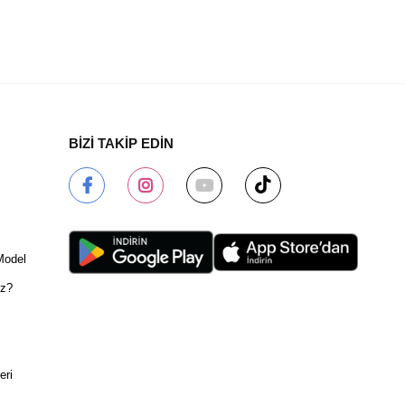
BİZİ TAKİP EDİN
Model
ız?
eri