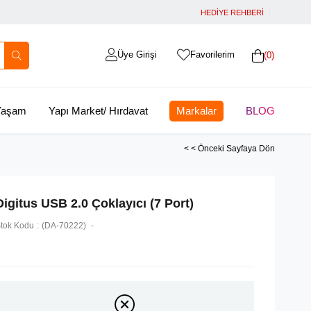
HEDİYE REHBERİ
Üye Girişi
Favorilerim
0
 Yaşam
Yapı Market/ Hırdavat
Markalar
BLOG
< < Önceki Sayfaya Dön
Digitus USB 2.0 Çoklayıcı (7 Port)
tok Kodu
(DA-70222)