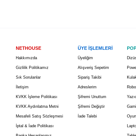
NETHOUSE
ÜYE İŞLEMLERİ
POP
Hakkımızda
Üyeliğim
Dizüs
Gizlilik Politikamız
Alışveriş Sepetim
Powe
Sık Sorulanlar
Sipariş Takibi
Kulak
İletişim
Adreslerim
Robo
KVKK İşleme Politikası
Şifremi Unuttum
Yazıc
KVKK Aydınlatma Metni
Şifremi Değiştir
Gami
Mesafeli Satış Sözleşmesi
İade Talebi
Oyun
İptal & İade Politikası
Lapt
Banka Hesaplarımız
Table