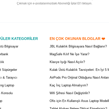
Çıkmak için e-postalarımızdaki Aboneliği İptal Et’i tıklayın.
ÜLER KATEGORİLER
EN ÇOK OKUNAN BLOGLAR ❤️
tü Bilgisayar
JBL Kulaklık Bilgisayara Nasıl Bağlanır?
rbank
MagSafe Kılıf Ne İşe Yarar?
lık
Klavye Işığı Nasıl Açılır?
t Süpürgeler
Kulak Üstü Kulaklık Tavsiyeleri: En İyi 5 
ı & Tarayıcı
AirPods Pro Orijinal Olduğunu Nasıl Anlar
ng Laptop
Kaç İnç Laptop Almalıyım?
 Konsolu
Wifi Şifresi Nasıl Değiştirilir?
op
Ofis için En Kullanışlı Asus Laptop Modell
t
Tablet Alırken Nelere Dikkat Etmelisiniz?