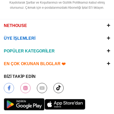
Kaydolarak Şartlar ve Koşullarımızı ve Gizlilik Politikamızı kabul etmiş
olursunuz.
Çıkmak için e-postalarımızdaki Aboneliği İptal Et’i tıklayın.
NETHOUSE
ÜYE İŞLEMLERİ
POPÜLER KATEGORİLER
EN ÇOK OKUNAN BLOGLAR ❤️
BİZİ TAKİP EDİN