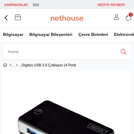
KAMPANYALAR
SSS
HEDİYE REHBERİ
0
Bilgisayar
Bilgisayar Bileşenleri
Çevre Birimleri
Elektroni
Digitus USB 3.0 Çoklayıcı (4 Port)
Üye Girişi
Üye Ol
Facebook İle Bağlan
Google İle Bağlan