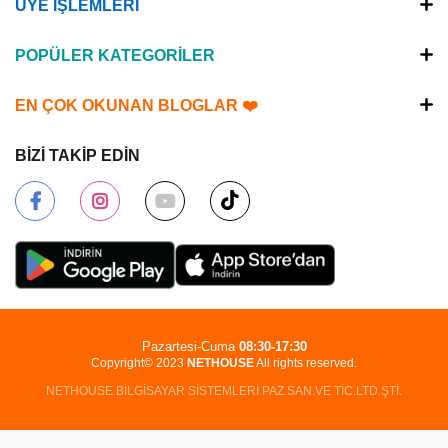
ÜYE İŞLEMLERİ
POPÜLER KATEGORİLER
EN ÇOK OKUNAN BLOGLAR ❤️
BİZİ TAKİP EDİN
Pazartesi-Cuma
08:30-17:30
Copyright© 2023
NETHOUSE
All rights reserved.
NETHOUSE BİLGİSAYAR SİSTEMLERİ PAZ.SAN.VE TİC.LTD.ŞTİ.