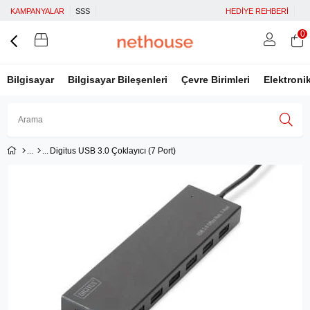
KAMPANYALAR
SSS
HEDİYE REHBERİ
0
Bilgisayar
Bilgisayar Bileşenleri
Çevre Birimleri
Elektroni
Digitus USB 3.0 Çoklayıcı (7 Port)
Üye Girişi
Üye Ol
Facebook İle Bağlan
Google İle Bağlan