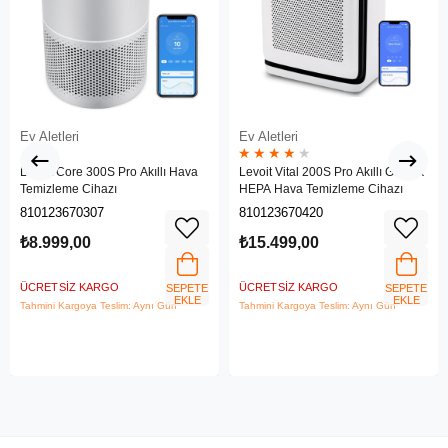
Ev Aletleri
Ev Aletleri
★
★
★
★
★
Levoit Core 300S Pro Akıllı Hava
Levoit Vital 200S Pro Akıllı Gerçek
Temizleme Cihazı
HEPA Hava Temizleme Cihazı
810123670307
810123670420
₺8.999,00
₺15.499,00
ÜCRETSIZ KARGO
ÜCRETSIZ KARGO
SEPETE
SEPETE
EKLE
EKLE
Tahmini Kargoya Teslim: Aynı Gün
Tahmini Kargoya Teslim: Aynı Gün