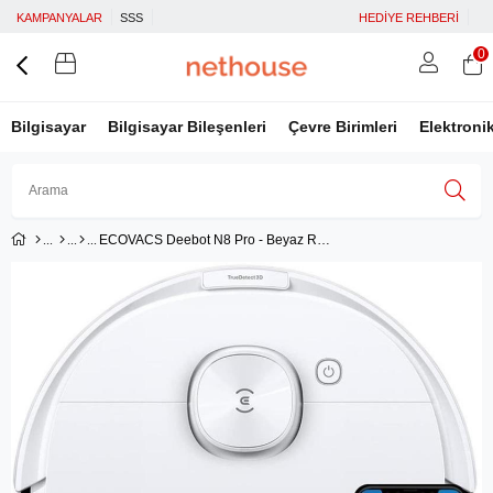
KAMPANYALAR
SSS
HEDİYE REHBERİ
0
Bilgisayar
Bilgisayar Bileşenleri
Çevre Birimleri
Elektroni
ECOVACS Deebot N8 Pro - Beyaz Renk Akıllı Robot Süpürge Ve Paspas
Üye Girişi
Üye Ol
Facebook İle Bağlan
Google İle Bağlan