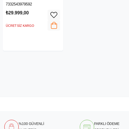
Klima
7332543979592
₺29.999,00
ÜCRETSIZ KARGO
%100 GÜVENLİ
FARKLI ÖDEME