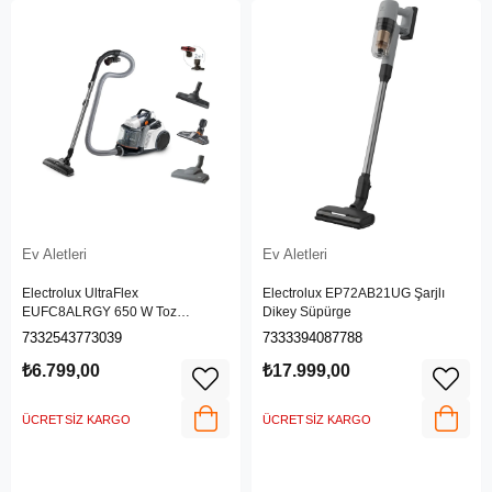
Ev Aletleri
Ev Aletleri
Electrolux UltraFlex
Electrolux EP72AB21UG Şarjlı
EUFC8ALRGY 650 W Toz
Dikey Süpürge
Torbasız Süpürge
7332543773039
7333394087788
₺6.799,00
₺17.999,00
ÜCRETSIZ KARGO
ÜCRETSIZ KARGO