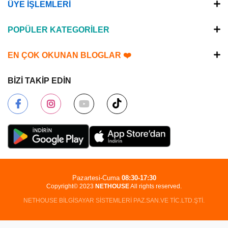
ÜYE İŞLEMLERİ
POPÜLER KATEGORİLER
EN ÇOK OKUNAN BLOGLAR ❤️
BİZİ TAKİP EDİN
Pazartesi-Cuma
08:30-17:30
Copyright© 2023
NETHOUSE
All rights reserved.
NETHOUSE BİLGİSAYAR SİSTEMLERİ PAZ.SAN.VE TİC.LTD.ŞTİ.