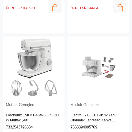
ÜCRETSIZ KARGO
ÜCRETSIZ KARGO
Mutfak Gereçleri
Mutfak Gereçleri
Electrolux E5KM1-4SWB 5 lt 1200
Electrolux E8EC1-8SW Yarı
W Mutfak Şefi
Otomatik Espresso Kahve
Makinesi
7332543793334
7333394095769