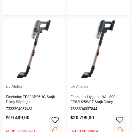
Ev Aletleri
Ev Aletleri
Electrolux EP82AB25UG Şarjlı
Electrolux Hygienic Wet 800
Dikey Süpürge
EP82H25WET Şarjlı Dikey
Süpürge
7333394037431
7333394037844
₺19.499,00
₺20.799,00
ÜCRETSIZ KARGO
ÜCRETSIZ KARGO