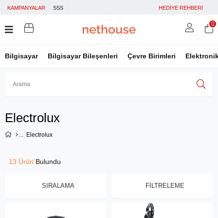
KAMPANYALAR
SSS
HEDİYE REHBERİ
0
Bilgisayar
Bilgisayar Bileşenleri
Çevre Birimleri
Elektroni
Üye Girişi
Üye Ol
Facebook İle Bağlan
Electrolux
Google İle Bağlan
Electrolux
13 Ürün
SIRALAMA
FILTRELEME