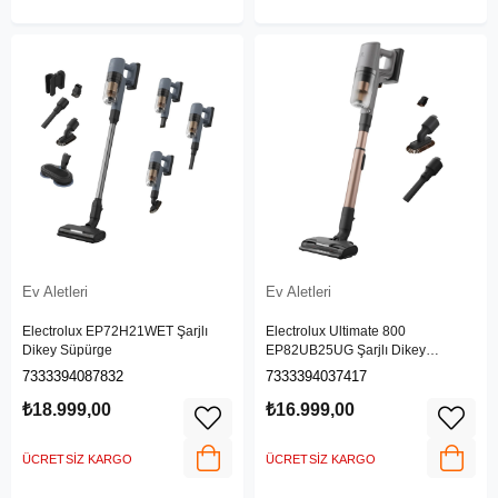
Ev Aletleri
Ev Aletleri
Electrolux EP72H21WET Şarjlı
Electrolux Ultimate 800
Dikey Süpürge
EP82UB25UG Şarjlı Dikey
Süpürge
7333394087832
7333394037417
₺18.999,00
₺16.999,00
ÜCRETSIZ KARGO
ÜCRETSIZ KARGO