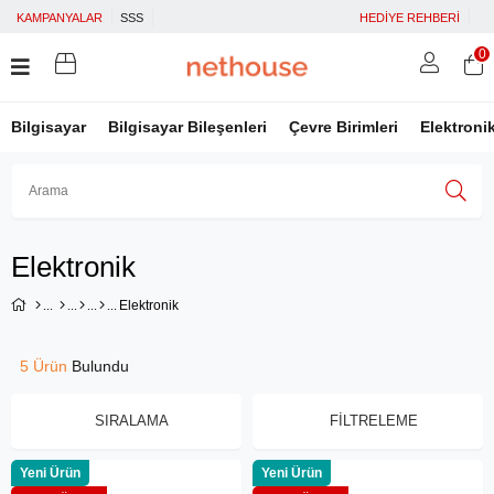
KAMPANYALAR
SSS
HEDİYE REHBERİ
0
Bilgisayar
Bilgisayar Bileşenleri
Çevre Birimleri
Elektroni
Üye Girişi
Üye Ol
Facebook İle Bağlan
Elektronik
Google İle Bağlan
Elektronik
5 Ürün
SIRALAMA
FILTRELEME
Yeni Ürün
Yeni Ürün