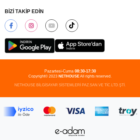
BİZİ TAKİP EDİN
Pazartesi-Cuma
08:30-17:30
Copyright© 2023
NETHOUSE
All rights reserved.
NETHOUSE BİLGİSAYAR SİSTEMLERİ PAZ.SAN.VE TİC.LTD.ŞTİ.