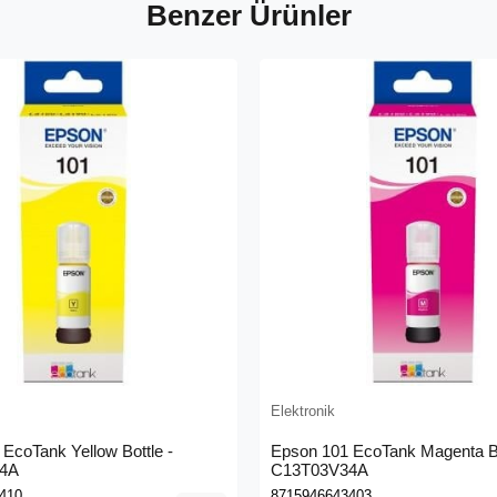
Benzer Ürünler
Elektronik
EcoTank Yellow Bottle -
Epson 101 EcoTank Magenta Bo
4A
C13T03V34A
410
8715946643403