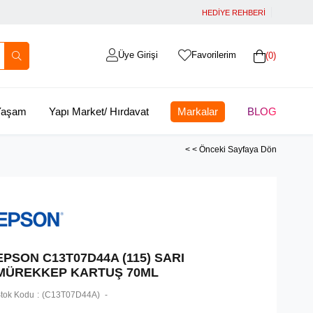
HEDİYE REHBERİ
Üye Girişi
Favorilerim
0
 Yaşam
Yapı Market/ Hırdavat
Markalar
BLOG
< < Önceki Sayfaya Dön
EPSON C13T07D44A (115) SARI
MÜREKKEP KARTUŞ 70ML
tok Kodu
(C13T07D44A)