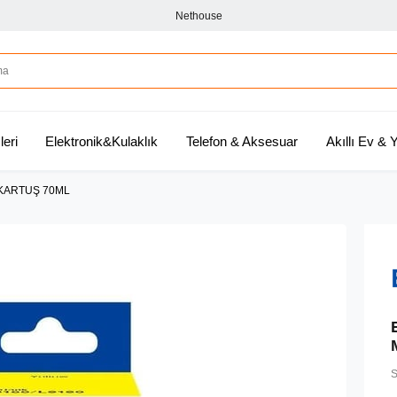
Nethouse
leri
Elektronik&Kulaklık
Telefon & Aksesuar
Akıllı Ev &
 KARTUŞ 70ML
S