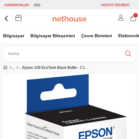
KAMPANYALAR
SSS
HEDİYE REHBERİ
0
Bilgisayar
Bilgisayar Bileşenleri
Çevre Birimleri
Elektroni
Epson 108 EcoTank Black Bottle - C13T09C14A
Üye Girişi
Üye Ol
Facebook İle Bağlan
Google İle Bağlan