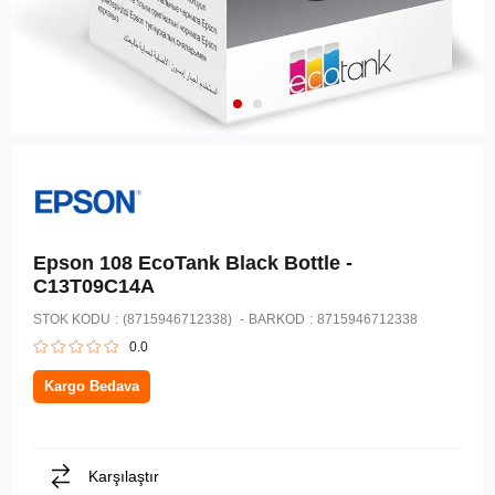
Epson 108 EcoTank Black Bottle -
C13T09C14A
STOK KODU
(8715946712338)
BARKOD
:
8715946712338
0.0
Kargo Bedava
Karşılaştır