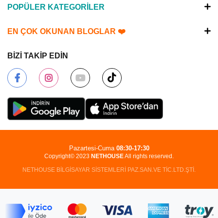
POPÜLER KATEGORİLER
EN ÇOK OKUNAN BLOGLAR ❤️
BİZİ TAKİP EDİN
Pazartesi-Cuma
08:30-17:30
Copyright© 2023
NETHOUSE
All rights reserved.
NETHOUSE BİLGİSAYAR SİSTEMLERİ PAZ.SAN.VE TİC.LTD.ŞTİ.