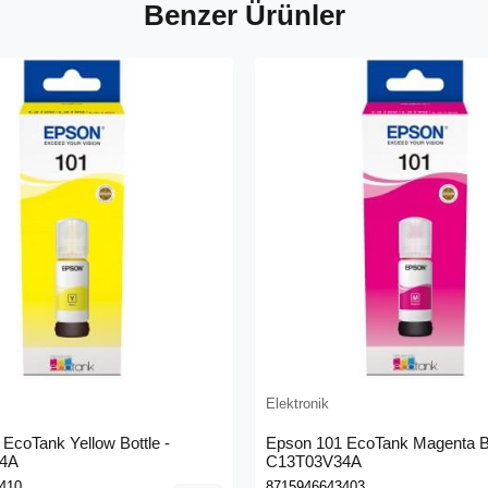
Benzer Ürünler
Elektronik
EcoTank Yellow Bottle -
Epson 101 EcoTank Magenta Bo
4A
C13T03V34A
410
8715946643403