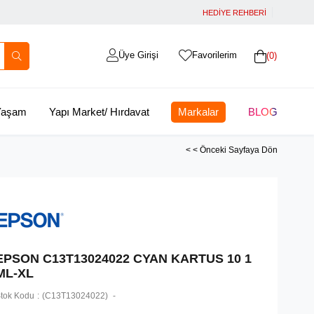
HEDİYE REHBERİ
Üye Girişi
Favorilerim
0
 Yaşam
Yapı Market/ Hırdavat
Markalar
BLOG
< < Önceki Sayfaya Dön
EPSON C13T13024022 CYAN KARTUS 10 1
ML-XL
tok Kodu
(C13T13024022)