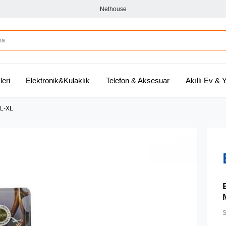
Nethouse
leri
Elektronik&Kulaklık
Telefon & Aksesuar
Akıllı Ev &
L-XL
S