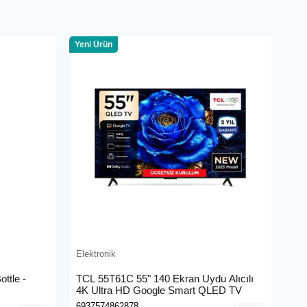
Yeni Ürün
Elektronik
ttle -
TCL 55T61C 55" 140 Ekran Uydu Alıcılı
4K Ultra HD Google Smart QLED TV
6937574862878