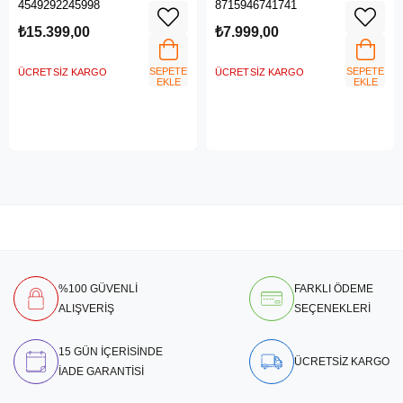
4549292245998
8715946741741
₺15.399,00
₺7.999,00
SEPETE
SEPETE
ÜCRETSIZ KARGO
ÜCRETSIZ KARGO
EKLE
EKLE
%100 GÜVENLİ
FARKLI ÖDEME
ALIŞVERİŞ
SEÇENEKLERİ
15 GÜN İÇERİSİNDE
ÜCRETSİZ KARGO
İADE GARANTİSİ