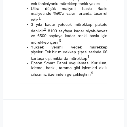
çok fonksiyonlu mürekkep tanklı yazıcı
Ultra düşük maliyetli baskı Baskı
maliyetinde %90'a varan oranda tasarruf
1
edin
3 yıla kadar yetecek mürekkep pakete
2
dahildir
8100 sayfaya kadar siyah-beyaz
ve 6500 sayfaya kadar renkli baskı için
3
mürekkep içerir
Yüksek verimli yedek mürekkep
şişeleri Tek bir mürekkep şişesi setinde 66
1
kartuşa eşit miktarda mürekkep
Epson Smart Panel uygulaması Kurulum,
izleme, baskı, tarama gibi işlemleri akıllı
4
cihazınız üzerinden gerçekleştirin