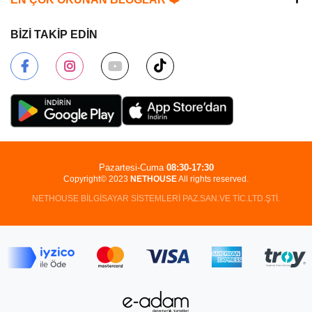
BİZİ TAKİP EDİN
Pazartesi-Cuma
08:30-17:30
Copyright© 2023
NETHOUSE
All rights reserved.
NETHOUSE BİLGİSAYAR SİSTEMLERİ PAZ.SAN.VE TİC.LTD.ŞTİ.