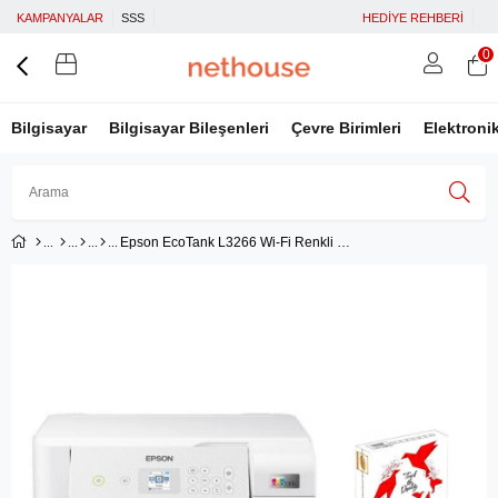
KAMPANYALAR
SSS
HEDİYE REHBERİ
0
Bilgisayar
Bilgisayar Bileşenleri
Çevre Birimleri
Elektroni
Epson EcoTank L3266 Wi-Fi Renkli Çok Fonksiyonlu Tanklı Yazıcı + Vestpa 500 Sayfa A4 Kağıt
Üye Girişi
Üye Ol
Facebook İle Bağlan
Google İle Bağlan