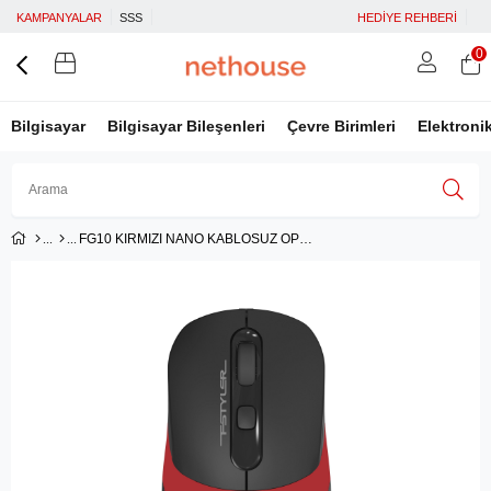
KAMPANYALAR
SSS
HEDİYE REHBERİ
0
Bilgisayar
Bilgisayar Bileşenleri
Çevre Birimleri
Elektroni
FG10 KIRMIZI NANO KABLOSUZ OPTİK 2000 DPI
Üye Girişi
Üye Ol
Facebook İle Bağlan
Google İle Bağlan