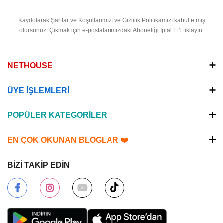
Kaydolarak Şartlar ve Koşullarımızı ve Gizlilik Politikamızı kabul etmiş
olursunuz.
Çıkmak için e-postalarımızdaki Aboneliği İptal Et’i tıklayın.
NETHOUSE
ÜYE İŞLEMLERİ
POPÜLER KATEGORİLER
EN ÇOK OKUNAN BLOGLAR ❤️
BİZİ TAKİP EDİN