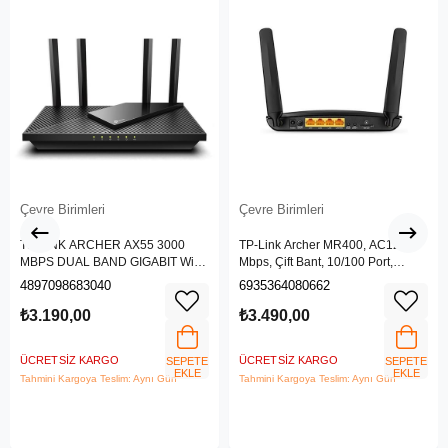
Çevre Birimleri
Çevre Birimleri
TP-LINK ARCHER AX55 3000
TP-Link Archer MR400, AC1200
MBPS DUAL BAND GIGABIT Wi-Fi
Mbps, Çift Bant, 10/100 Port,
6 ROUTER
4G/3G SIM Yuvası, Kablosuz 4G
4897098683040
6935364080662
LTE Router
₺3.190,00
₺3.490,00
ÜCRETSIZ KARGO
ÜCRETSIZ KARGO
SEPETE
SEPETE
EKLE
EKLE
Tahmini Kargoya Teslim: Aynı Gün
Tahmini Kargoya Teslim: Aynı Gün