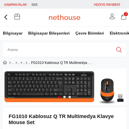
KAMPANYALAR
SSS
HEDİYE REHBERİ
0
Bilgisayar
Bilgisayar Bileşenleri
Çevre Birimleri
Elektroni
FG1010 Kablosuz Q TR Multimedya Klavye Mouse Set
Üye Girişi
Üye Ol
Facebook İle Bağlan
Google İle Bağlan
FG1010 Kablosuz Q TR Multimedya Klavye
Mouse Set