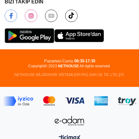
BİZİ TAKİP EDİN
Pazartesi-Cuma
08:30-17:30
Copyright© 2023
NETHOUSE
All rights reserved.
NETHOUSE BİLGİSAYAR SİSTEMLERİ PAZ.SAN.VE TİC.LTD.ŞTİ.