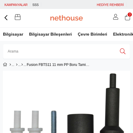
KAMPANYALAR
SSS
HEDİYE REHBERİ
0
Bilgisayar
Bilgisayar Bileşenleri
Çevre Birimleri
Elektroni
Fusion FBTS11 11 mm PP Boru Tamir Seti
Üye Girişi
Üye Ol
Facebook İle Bağlan
Google İle Bağlan