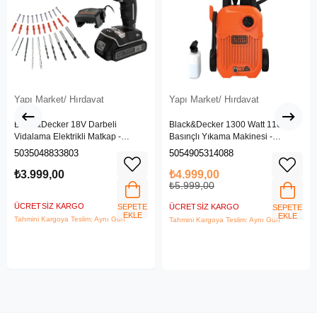
Yapı Market/ Hırdavat
Yapı Market/ Hırdavat
Black&Decker 18V Darbeli
Black&Decker 1300 Watt 110 Bar
Vidalama Elektrikli Matkap -
Basınçlı Yıkama Makinesi -
BDCHD18SC1K-QW
(BEPW1300L-QS)
5035048833803
5054905314088
₺3.999,00
₺4.999,00
₺5.999,00
ÜCRETSIZ KARGO
SEPETE
ÜCRETSIZ KARGO
SEPETE
EKLE
EKLE
Tahmini Kargoya Teslim: Aynı Gün
Tahmini Kargoya Teslim: Aynı Gün