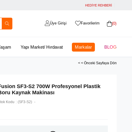
HEDİYE REHBERİ
Üye Girişi
Favorilerim
0
 Yaşam
Yapı Market/ Hırdavat
Markalar
BLOG
< < Önceki Sayfaya Dön
Fusion SF3-S2 700W Profesyonel Plastik
Boru Kaynak Makinası
tok Kodu
(SF3-S2)