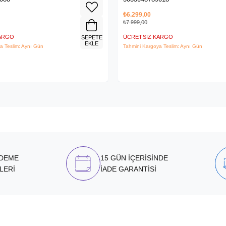
₺6.299,00
₺7.999,00
KARGO
ÜCRETSIZ KARGO
SEPETE
EKLE
a Teslim: Aynı Gün
Tahmini Kargoya Teslim: Aynı Gün
ÖDEME
15 GÜN İÇERİSİNDE
LERİ
İADE GARANTİSİ