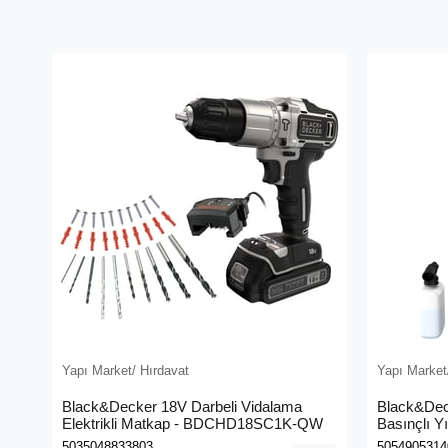
Yapı Market/ Hırdavat
Yapı Market
Black&Decker 18V Darbeli Vidalama
Black&Dec
Elektrikli Matkap - BDCHD18SC1K-QW
Basınçlı Y
(BEPW130
5035048833803
5054905314