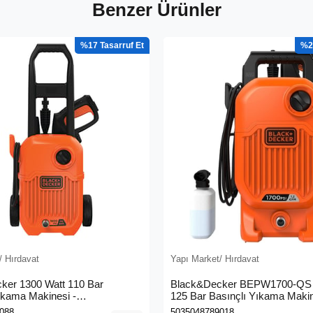
Benzer Ürünler
%17
%2
/ Hırdavat
Yapı Market/ Hırdavat
ker 1300 Watt 110 Bar
Black&Decker BEPW1700-QS 
ıkama Makinesi -
125 Bar Basınçlı Yıkama Maki
0L-QS)
088
5035048789018