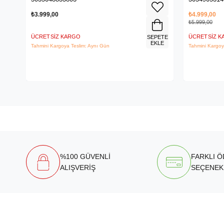
₺3.999,00
₺4.999,00
₺5.999,00
ÜCRETSIZ KARGO
ÜCRETSIZ 
SEPETE
EKLE
Tahmini Kargoya Teslim: Aynı Gün
Tahmini Kargoy
%100 GÜVENLİ
FARKLI 
ALIŞVERİŞ
SEÇENEK