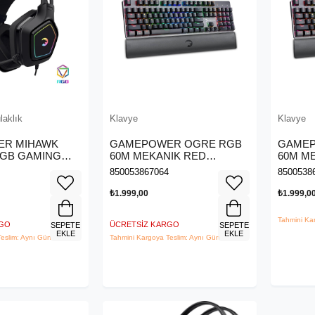
laklık
Klavye
Klavye
R MIHAWK
GAMEPOWER OGRE RGB
GAMEP
 RGB GAMING
60M MEKANIK RED
60M M
MF911GMP102
SWITCH KLAVYE
SWITCH
850053867064
8500538
CK111GMP63
CK111
₺1.999,00
₺1.999,0
Tahmini Ka
RGO
ÜCRETSIZ KARGO
SEPETE
SEPETE
EKLE
EKLE
eslim: Aynı Gün
Tahmini Kargoya Teslim: Aynı Gün