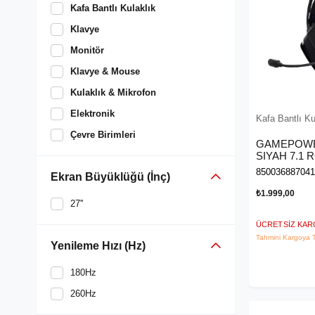
Kafa Bantlı Kulaklık
Klavye
Monitör
Klavye & Mouse
Kulaklık & Mikrofon
Elektronik
Kafa Bantlı Ku
Çevre Birimleri
GAMEPOWE
SIYAH 7.1
KULAKLIK 
850036887041
Ekran Büyüklüğü (İnç)
₺1.999,00
27''
ÜCRETSIZ KA
Tahmini Kargoya T
Yenileme Hızı (Hz)
180Hz
260Hz