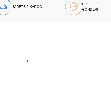
HIZLI
ÜCRETSİZ KARGO
GÖNDERİ