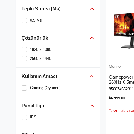
Tepki Süresi (Ms)
0.5 Ms
Çözünürlük
1920 x 1080
2560 x 1440
Monitör
Kullanım Amacı
Gamepower L
260Hz 0.5ms
Rgb Pivot G
Gaming (Oyuncu)
850074652311
₺6.999,00
Panel Tipi
ÜCRETSIZ KA
IPS