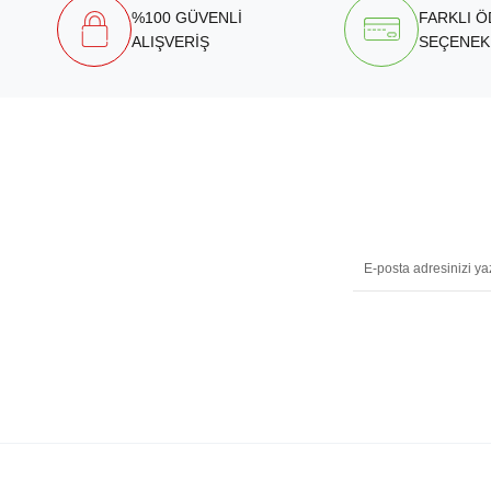
%100 GÜVENLİ
FARKLI 
ALIŞVERİŞ
SEÇENEK