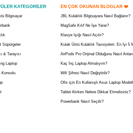
ÜLER KATEGORİLER
EN ÇOK OKUNAN BLOGLAR ❤️
tü Bilgisayar
JBL Kulaklık Bilgisayara Nasıl Bağlanır?
rbank
MagSafe Kılıf Ne İşe Yarar?
lık
Klavye Işığı Nasıl Açılır?
t Süpürgeler
Kulak Üstü Kulaklık Tavsiyeleri: En İyi 5 
ı & Tarayıcı
AirPods Pro Orijinal Olduğunu Nasıl Anlar
ng Laptop
Kaç İnç Laptop Almalıyım?
 Konsolu
Wifi Şifresi Nasıl Değiştirilir?
op
Ofis için En Kullanışlı Asus Laptop Modell
t
Tablet Alırken Nelere Dikkat Etmelisiniz?
Powerbank Nasıl Seçilir?