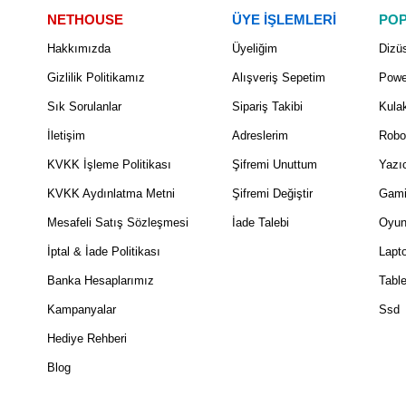
NETHOUSE
ÜYE İŞLEMLERİ
POP
Hakkımızda
Üyeliğim
Dizüs
Gizlilik Politikamız
Alışveriş Sepetim
Powe
Sık Sorulanlar
Sipariş Takibi
Kulak
İletişim
Adreslerim
Robo
KVKK İşleme Politikası
Şifremi Unuttum
Yazıc
KVKK Aydınlatma Metni
Şifremi Değiştir
Gami
Mesafeli Satış Sözleşmesi
İade Talebi
Oyun
İptal & İade Politikası
Lapt
Banka Hesaplarımız
Table
Kampanyalar
Ssd
Hediye Rehberi
Blog