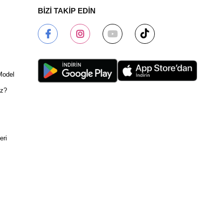
BİZİ TAKİP EDİN
Model
ız?
eri