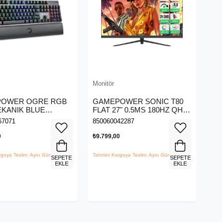
Monitör
OWER OGRE RGB
GAMEPOWER SONIC T80
EKANIK BLUE
FLAT 27" 0.5MS 180HZ QHD
 KLAVYE -
MONITOR
67071
850060042287
GMP62
0
₺9.799,00
rgoya Teslim: Aynı Gün
Tahmini Kargoya Teslim: Aynı Gün
SEPETE
SEPETE
EKLE
EKLE