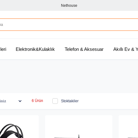
Nethouse
leri
Elektronik&Kulaklık
Telefon & Aksesuar
Akıllı Ev &
6 Ürün
Stoktakiler