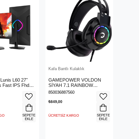
Kafa Bantlı Kulaklık
unis L60 27''
GAMEPOWER VOLDON
 Fast IPS Fhd
SİYAH 7.1 RAINBOW
aming Monitör
GAMING KULAKLIK
850036887560
₺849,00
SEPETE
SEPETE
RGO
ÜCRETSIZ KARGO
EKLE
EKLE