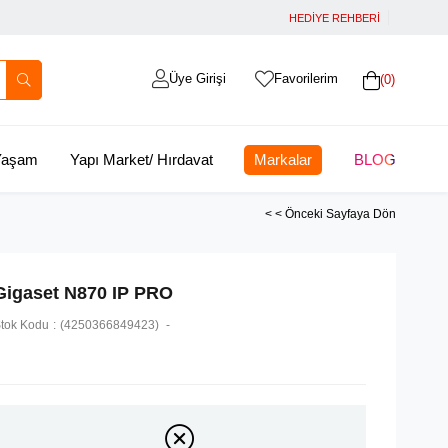
HEDİYE REHBERİ
Üye Girişi
Favorilerim
0
 Yaşam
Yapı Market/ Hırdavat
Markalar
BLOG
< < Önceki Sayfaya Dön
Gigaset N870 IP PRO
tok Kodu
(4250366849423)