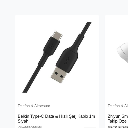
Telefon & Aksesuar
Telefon & A
Belkin Type-C Data & Hızlı Şarj Kablo 1m
Zhiyun Sm
Siyah
Takip Özel
745883788484
6970194089