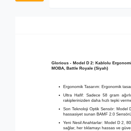
Glorious - Model D 2: Kablolu Ergonomi
MOBA, Battle Royale (Siyah)
Ergonomik Tasarım: Ergonomik tasar
Ultra Hafif: Sadece 58 gram ağırlığ
rakiplerinizden daha hızlı tepki verme
Son Teknoloji Optik Sensör: Model 
hassasiyet sunan BAMF 2.0 Sensörü i
Yeni Nesil Anahtarlar: Model D 2, 80 
sağlar, her tıklamayı hassas ve güveni