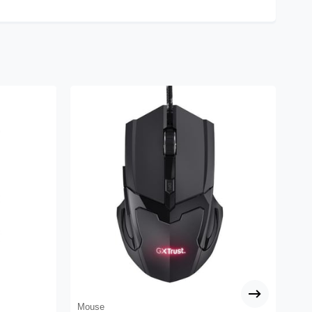
Mouse
Mo