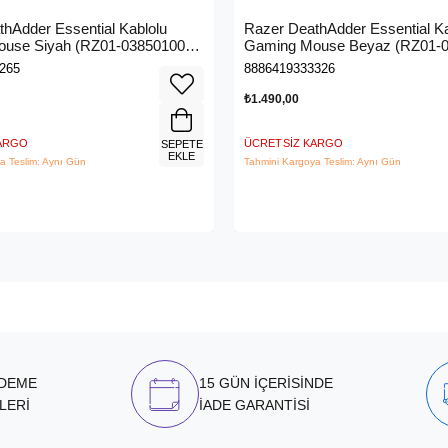
hAdder Essential Kablolu
Razer DeathAdder Essential Ka
use Siyah (RZ01-03850100-
Gaming Mouse Beyaz (RZ01-0
R3M1)
265
8886419333326
₺1.490,00
KARGO
ÜCRETSIZ KARGO
SEPETE
EKLE
a Teslim: Aynı Gün
Tahmini Kargoya Teslim: Aynı Gün
ÖDEME
15 GÜN İÇERİSİNDE
LERİ
İADE GARANTİSİ