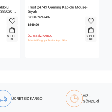
★
blolu
Trust 24749 Gaming Kablolu Mouse-
Ra
3850200-
Siyah
Ka
05
8713439247497
888
₺249,00
₺4.
ÜCRETSIZ KARGO
ÜCR
SEPETE
SEPETE
EKLE
EKLE
Tahmini Kargoya Teslim: Aynı Gün
Tahm
HIZLI
ÜCRETSİZ KARGO
GÖNDERİ