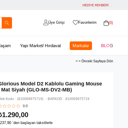
HEDİYE REHBERİ
Üye Girişi
Favorilerim
0
 Yaşam
Yapı Market/ Hırdavat
Markalar
BLOG
< < Önceki Sayfaya Dön
Glorious Model D2 Kablolu Gaming Mouse
- Mat Siyah (GLO-MS-DV2-MB)
tok Kodu
(810069975719)
BARKOD
:
810069975719
0.0
₺1.290,00
237,90
`den başlayan taksitlerle