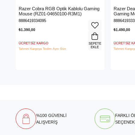
Razer Cobra RGB Optik Kablolu Gaming
Razer Deat
Mouse (RZ01-04650100-R3M1)
Gaming Mo
R3M1)
8886419334095
8886419333
₺1.390,00
₺1.490,00
ÜCRETSIZ KARGO
ÜCRETSIZ 
SEPETE
EKLE
Tahmini Kargoya Teslim: Aynı Gün
Tahmini Kargoy
%100 GÜVENLİ
FARKLI 
ALIŞVERİŞ
SEÇENEK