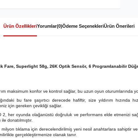
Ürün Özellikleri
Yorumlar
(0)
Ödeme Seçenekleri
Ürün Önerileri
k Fare, Superlight 58g, 26K Optik Sensör, 6 Programlanabilir D
ım maksimum konfor ve kontrol sağlar, bu uzun oyun oturumlarında yo
ındaki bu fare şaşırtıcı derecede hafiftir, size yıldırım hızında h
niz için gereken çevikliği sağlar.
D 2, her oyunda olağanüstü doğruluk ve performans elde etmenizi sa
le donatılmıştır.
milyon tıklama için derecelendirilmiş yeni nesil anahtarlara sahiptir ve 
lirlikle gerçekleştirmenize olanak tanır.