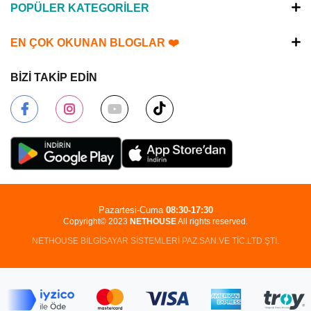
POPÜLER KATEGORİLER
EN ÇOK OKUNAN BLOGLAR ❤️
BİZİ TAKİP EDİN
Pazartesi-Cuma
08:30-17:30
Copyright© 2023
NETHOUSE
All rights reserved.
NETHOUSE BİLGİSAYAR SİSTEMLERİ PAZ.SAN.VE TİC.LTD.ŞTİ.