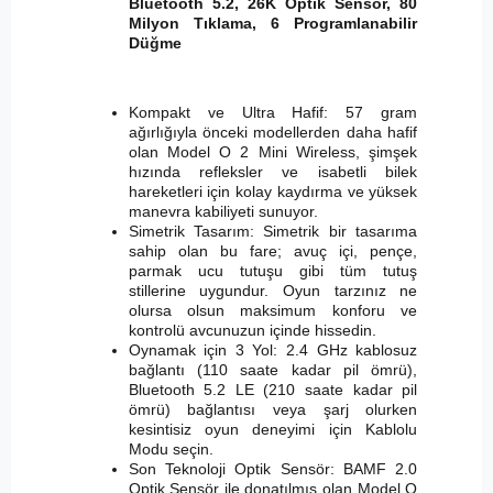
Bluetooth 5.2, 26K Optik Sensör, 80
Milyon Tıklama, 6 Programlanabilir
Düğme
Kompakt ve Ultra Hafif: 57 gram
ağırlığıyla önceki modellerden daha hafif
olan Model O 2 Mini Wireless, şimşek
hızında refleksler ve isabetli bilek
hareketleri için kolay kaydırma ve yüksek
manevra kabiliyeti sunuyor.
Simetrik Tasarım: Simetrik bir tasarıma
sahip olan bu fare; avuç içi, pençe,
parmak ucu tutuşu gibi tüm tutuş
stillerine uygundur. Oyun tarzınız ne
olursa olsun maksimum konforu ve
kontrolü avcunuzun içinde hissedin.
Oynamak için 3 Yol: 2.4 GHz kablosuz
bağlantı (110 saate kadar pil ömrü),
Bluetooth 5.2 LE (210 saate kadar pil
ömrü) bağlantısı veya şarj olurken
kesintisiz oyun deneyimi için Kablolu
Modu seçin.
Son Teknoloji Optik Sensör: BAMF 2.0
Optik Sensör ile donatılmış olan Model O