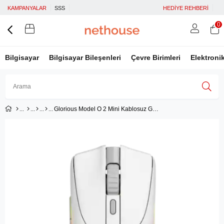
KAMPANYALAR
SSS
HEDİYE REHBERİ
0
Bilgisayar
Bilgisayar Bileşenleri
Çevre Birimleri
Elektroni
Glorious Model O 2 Mini Kablosuz Gaming Mouse - Mat Beyaz (GLO-MS-OMWV2-MW)
Üye Girişi
Üye Ol
Facebook İle Bağlan
Google İle Bağlan