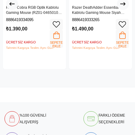
Razer Cobra RGB Optik Kablolu
Razer DeathAdder Essential
Gaming Mouse (RZ01-04650100-
Kablolu Gaming Mouse Siyah
R3M1)
(RZ01-03850100-R3M1)
8886419334095
8886419333265
₺1.390,00
₺1.490,00
ÜCRETSIZ KARGO
ÜCRETSIZ KARGO
SEPETE
SEPETE
EKLE
EKLE
Tahmini Kargoya Teslim: Aynı Gün
Tahmini Kargoya Teslim: Aynı Gün
%100 GÜVENLİ
FARKLI ÖDEME
ALIŞVERİŞ
SEÇENEKLERİ