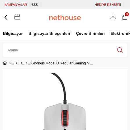
KAMPANYALAR
SSS
HEDİYE REHBERİ
0
Bilgisayar
Bilgisayar Bileşenleri
Çevre Birimleri
Elektroni
Glorious Model O Regular Gaming Mouse - Beyaz (GLRGO-WHITE)
Üye Girişi
Üye Ol
Facebook İle Bağlan
Google İle Bağlan