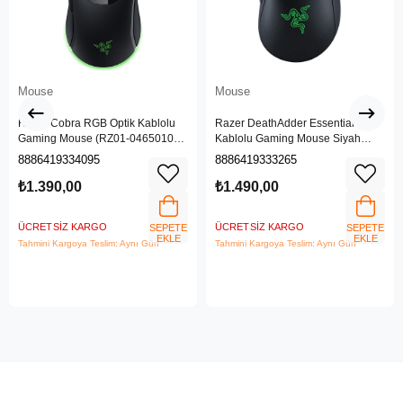
Mouse
Mouse
Razer Cobra RGB Optik Kablolu
Razer DeathAdder Essential
Gaming Mouse (RZ01-04650100-
Kablolu Gaming Mouse Siyah
R3M1)
(RZ01-03850100-R3M1)
8886419334095
8886419333265
₺1.390,00
₺1.490,00
ÜCRETSIZ KARGO
ÜCRETSIZ KARGO
SEPETE
SEPETE
EKLE
EKLE
Tahmini Kargoya Teslim: Aynı Gün
Tahmini Kargoya Teslim: Aynı Gün