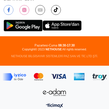
Pazartesi-Cuma
08:30-17:30
Copyright© 2023
NETHOUSE
All rights reserved.
NETHOUSE BİLGİSAYAR SİSTEMLERİ PAZ.SAN.VE TİC.LTD.ŞTİ.