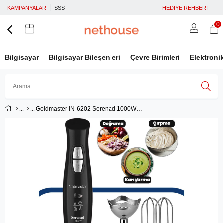
KAMPANYALAR
SSS
HEDİYE REHBERİ
0
Bilgisayar
Bilgisayar Bileşenleri
Çevre Birimleri
Elektroni
Goldmaster IN-6202 Serenad 1000W Blender Seti Gold
Üye Girişi
Üye Ol
Facebook İle Bağlan
Google İle Bağlan