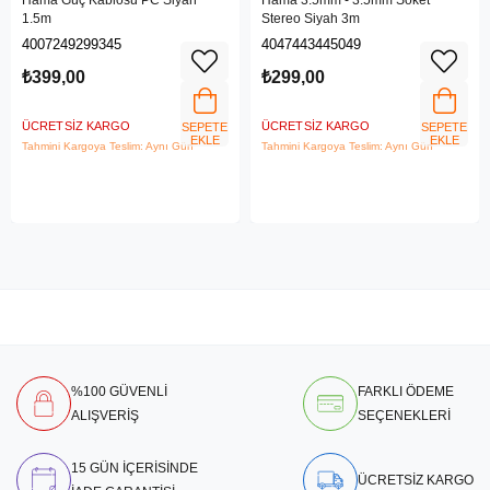
1.5m
Stereo Siyah 3m
4007249299345
4047443445049
₺399,00
₺299,00
ÜCRETSIZ KARGO
ÜCRETSIZ KARGO
SEPETE
SEPETE
EKLE
EKLE
Tahmini Kargoya Teslim: Aynı Gün
Tahmini Kargoya Teslim: Aynı Gün
%100 GÜVENLİ
FARKLI ÖDEME
ALIŞVERİŞ
SEÇENEKLERİ
15 GÜN İÇERİSİNDE
ÜCRETSİZ KARGO