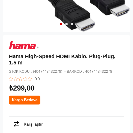
Hama High-Speed HDMI Kablo, Plug-Plug,
1.5 m
STOK KODU
(4047443432278)
BARKOD
:
4047443432278
0.0
₺299,00
Kargo Bedava
Karşılaştır