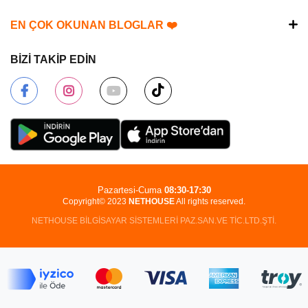
EN ÇOK OKUNAN BLOGLAR ❤️
BİZİ TAKİP EDİN
Pazartesi-Cuma
08:30-17:30
Copyright© 2023
NETHOUSE
All rights reserved.
NETHOUSE BİLGİSAYAR SİSTEMLERİ PAZ.SAN.VE TİC.LTD.ŞTİ.