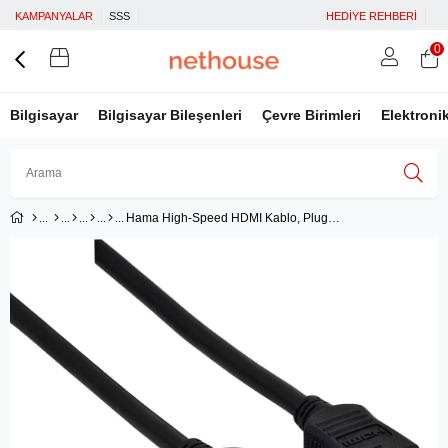
KAMPANYALAR
SSS
HEDİYE REHBERİ
0
Bilgisayar
Bilgisayar Bileşenleri
Çevre Birimleri
Elektroni
Hama High-Speed HDMI Kablo, Plug-Plug, 1.5 m
Üye Girişi
Üye Ol
Facebook İle Bağlan
Google İle Bağlan