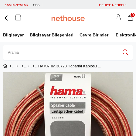
KAMPANYALAR
SSS
HEDİYE REHBERİ
0
Bilgisayar
Bilgisayar Bileşenleri
Çevre Birimleri
Elektroni
HAMA HM.30728 Hoparlör Kablosu 2x2.5mm² Transparan 10m
Üye Girişi
Üye Ol
Facebook İle Bağlan
Google İle Bağlan