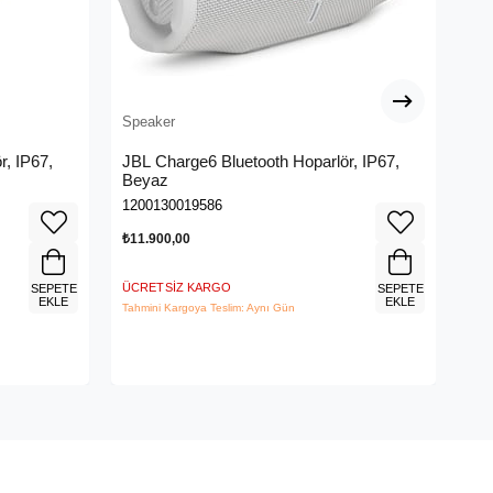
Speaker
Spe
r, IP67,
JBL Charge6 Bluetooth Hoparlör, IP67,
JBL
Beyaz
1200130019586
120
₺11.900,00
₺8.
ÜCRETSIZ KARGO
ÜCR
SEPETE
SEPETE
EKLE
EKLE
Tahmini Kargoya Teslim: Aynı Gün
Tahm