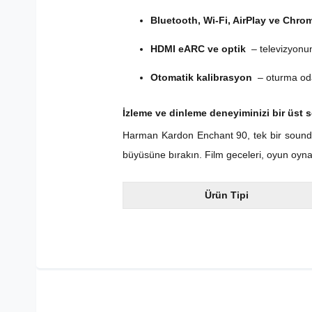
Bluetooth, Wi-Fi, AirPlay ve Chro
HDMI eARC ve optik
– televizyonu
Otomatik kalibrasyon
– oturma od
İzleme ve dinleme deneyiminizi bir üst s
Harman Kardon Enchant 90, tek bir soundba
büyüsüne bırakın. Film geceleri, oyun oynam
Ürün Tipi