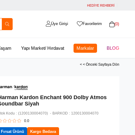
HEDİYE REHBERİ
Üye Girişi
Favorilerim
0
 Yaşam
Yapı Market/ Hırdavat
Markalar
BLOG
< < Önceki Sayfaya Dön
Harman Kardon Enchant 900 Dolby Atmos
Soundbar Siyah
tok Kodu
(1200130004070)
BARKOD
:
1200130004070
0.0
Fırsat Ürünü
Kargo Bedava