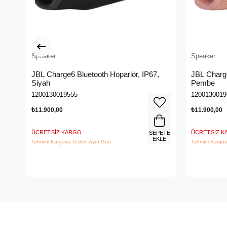
Speaker
Speaker
JBL Charge6 Bluetooth Hoparlör, IP67,
JBL Charge
Siyah
Pembe
1200130019555
1200130019
₺11.900,00
₺11.900,00
ÜCRETSIZ KARGO
ÜCRETSIZ 
SEPETE
EKLE
Tahmini Kargoya Teslim: Aynı Gün
Tahmini Kargoy