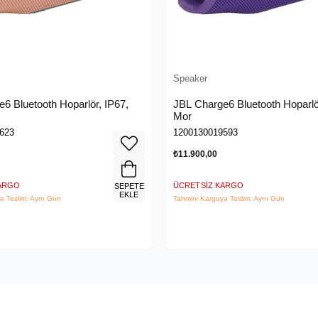
Speaker
6 Bluetooth Hoparlör, IP67,
JBL Charge6 Bluetooth Hoparlö
Mor
623
1200130019593
₺11.900,00
KARGO
ÜCRETSIZ KARGO
SEPETE
EKLE
a Teslim: Aynı Gün
Tahmini Kargoya Teslim: Aynı Gün