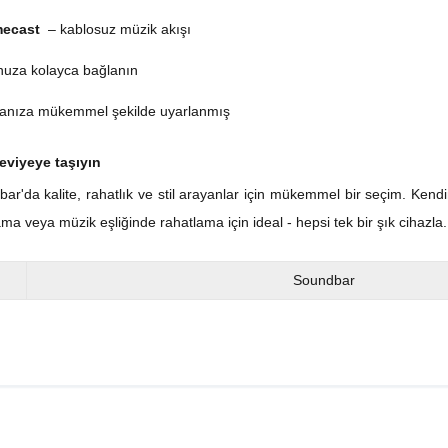
mecast
– kablosuz müzik akışı
nuza kolayca bağlanın
anıza mükemmel şekilde uyarlanmış
eviyeye taşıyın
r'da kalite, rahatlık ve stil arayanlar için mükemmel bir seçim. Kend
a veya müzik eşliğinde rahatlama için ideal - hepsi tek bir şık cihazla.
Soundbar