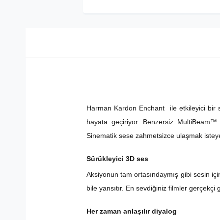
Harman Kardon Enchant ile etkileyici bir s
hayata geçiriyor. Benzersiz MultiBeam™ t
Sinematik sese zahmetsizce ulaşmak istey
Sürükleyici 3D ses
Aksiyonun tam ortasındaymış gibi sesin içi
bile yansıtır. En sevdiğiniz filmler gerçekç
Her zaman anlaşılır diyalog