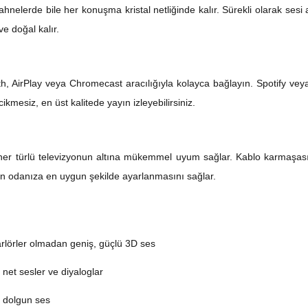
ahnelerde bile her konuşma kristal netliğinde kalır. Sürekli olarak sesi 
ve doğal kalır.
ooth, AirPlay veya Chromecast aracılığıyla kolayca bağlayın. Spotify ve
cikmesiz, en üst kalitede yayın izleyebilirsiniz.
r türlü televizyonun altına mükemmel uyum sağlar. Kablo karmaşası ve
n odanıza en uygun şekilde ayarlanmasını sağlar.
rlörler olmadan geniş, güçlü 3D ses
et sesler ve diyaloglar
, dolgun ses