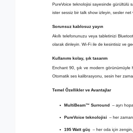
PureVoice teknolojisi sayesinde gürültülü s
ister sessiz bir talk show izleyin, sesler net 
Sorunsuz kablosuz yayın
Akıllı telefonunuzu veya tabletinizi Bluet
olarak dinleyin. Wi-Fi ile de kesintisiz ve ge
Kullanımı kolay, şık tasarım
Enchant 90, şık ve modern görünümüyle he
Otomatik ses kalibrasyonu, sesin her zama
Temel Özellikler ve Avantajlar
MultiBeam™ Surround
– ayrı hopa
PureVoice teknolojisi
– her zaman n
195 Watt güç
– her oda için zengin