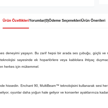
Ürün Özellikleri
Yorumlar
(0)
Ödeme Seçenekleri
Ürün Önerileri
es deneyimi yaşayın. Bu zarif hepsi bir arada ses çubuğu, güçlü ve mek
eknolojisi sayesinde ek hoparlörlere veya kablolara ihtiyaç duymadan
en herkes için mükemmel.
nde hissedin. Enchant 90, MultiBeam™ teknolojisini kullanarak sesi her
i geliyor, oyunlar daha yoğun hale geliyor ve konserler ayaklarınıza kadar