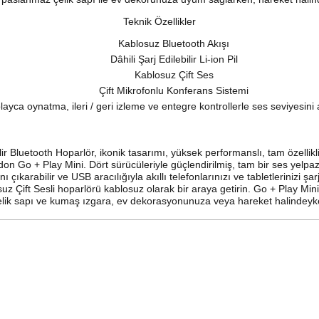
Teknik Özellikler
Kablosuz Bluetooth Akışı
Dâhili Şarj Edilebilir Li-ion Pil
Kablosuz Çift Ses
Çift Mikrofonlu Konferans Sistemi
layca oynatma, ileri / geri izleme ve entegre kontrollerle ses seviyesin
 Bluetooth Hoparlör, ikonik tasarımı, yüksek performanslı, tam özellikli,
don Go + Play Mini. Dört sürücüleriyle güçlendirilmiş, tam bir ses yelpaze
çıkarabilir ve USB aracılığıyla akıllı telefonlarınızı ve tabletlerinizi şa
z Çift Sesli hoparlörü kablosuz olarak bir araya getirin. Go + Play Mini
lik sapı ve kumaş ızgara, ev dekorasyonunuza veya hareket halindeyken