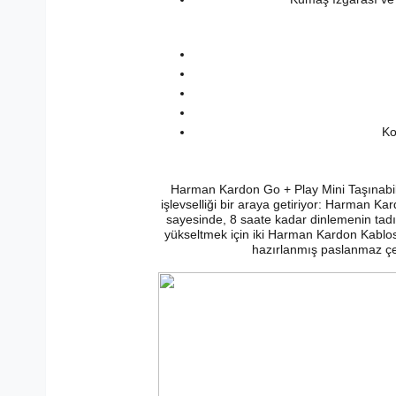
Ko
Harman Kardon Go + Play Mini Taşınabilir
işlevselliği bir araya getiriyor: Harman Kar
sayesinde, 8 saate kadar dinlemenin tadını 
yükseltmek için iki Harman Kardon Kablosu
hazırlanmış paslanmaz çe