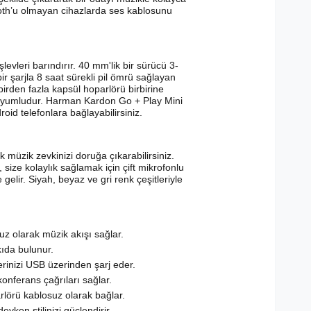
etooth’u olmayan cihazlarda ses kablosunu
evleri barındırır. 40 mm'lik bir sürücü 3-
ir şarjla 8 saat sürekli pil ömrü sağlayan
irden fazla kapsül hoparlörü birbirine
a uyumludur. Harman Kardon Go + Play Mini
id telefonlara bağlayabilirsiniz.
müzik zevkinizi doruğa çıkarabilirsiniz.
ize kolaylık sağlamak için çift mikrofonlu
 gelir. Siyah, beyaz ve gri renk çeşitleriyle
uz olarak müzik akışı sağlar.
kıda bulunur.
lerinizi USB üzerinden şarj eder.
konferans çağrıları sağlar.
rlörü kablosuz olarak bağlar.
ken stilinizi güçlendirir.