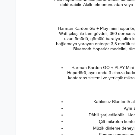
doldurabilir. Akıllı telefonunuzdan veya
Harman Kardon Go + Play mini hoparlör, bu
Watt çıkışı ile tam gövdeli, 360 derece s
uzun ömürlü, gömülü baratya, ultra ko
bağlamaya yarayan entegre 3,5 mm'lik ste
Bluetooth Hoparlör modelini, tüm
Harman Kardon GO + PLAY Mini Blue
Hoparlörü, aynı anda 3 cihaza kadar
konferans sistemi ve yerleşik mikrofo
Kablosuz Bluetooth akı
Aynı 
Dâhili şarj edilebilir Li-
Çift mikrofon konfer
Müzik dinleme deneyimi
Kumaş ızgarası ve p