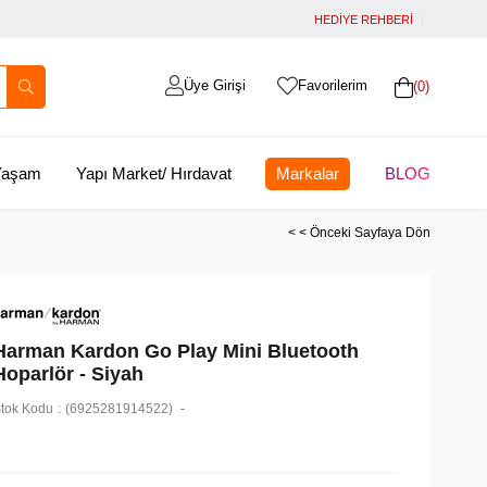
HEDİYE REHBERİ
Üye Girişi
Favorilerim
0
 Yaşam
Yapı Market/ Hırdavat
Markalar
BLOG
< < Önceki Sayfaya Dön
Harman Kardon Go Play Mini Bluetooth
Hoparlör - Siyah
tok Kodu
(6925281914522)