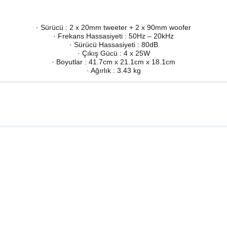
· Sürücü : 2 x 20mm tweeter + 2 x 90mm woofer
· Frekans Hassasiyeti : 50Hz – 20kHz
· Sürücü Hassasiyeti : 80dB
· Çıkış Gücü : 4 x 25W
· Boyutlar : 41.7cm x 21.1cm x 18.1cm
· Ağırlık : 3.43 kg