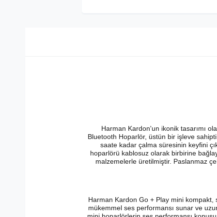
Harman Kardon'un ikonik tasarımı olan
Bluetooth Hoparlör, üstün bir işleve sahipti
saate kadar çalma süresinin keyfini ç
hoparlörü kablosuz olarak birbirine bağla
malzemelerle üretilmiştir. Paslanmaz ç
Harman Kardon Go + Play mini kompakt, son
mükemmel ses performansı sunar ve uzun öm
mini hoparlörlerin ses performansı konusund