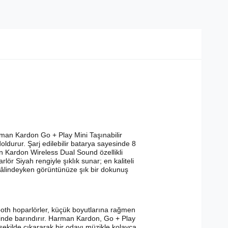
rman Kardon Go + Play Mini Taşınabilir
doldurur. Şarj edilebilir batarya sayesinde 8
n Kardon Wireless Dual Sound özellikli
r Siyah rengiyle şıklık sunar; en kaliteli
hâlindeyken görüntünüze şık bir dokunuş
ooth hoparlörler, küçük boyutlarına rağmen
çinde barındırır. Harman Kardon, Go + Play
 şekilde çıkararak bir odayı müzikle kolayca