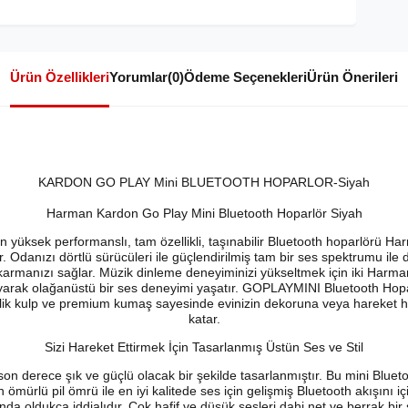
Ürün Özellikleri
Yorumlar
(0)
Ödeme Seçenekleri
Ürün Önerileri
KARDON GO PLAY Mini BLUETOOTH HOPARLOR-Siyah
Harman Kardon Go Play Mini Bluetooth Hoparlör Siyah
 yüksek performanslı, tam özellikli, taşınabilir Bluetooth hoparlörü Ha
r. Odanızı dörtlü sürücüleri ile güçlendirilmiş tam bir ses spektrumu ile 
ıkarmanızı sağlar. Müzik dinleme deneyiminizi yükseltmek için iki Harma
yarak olağanüstü bir ses deneyimi yaşatır. GOPLAYMINI Bluetooth Hoparlö
elik kulp ve premium kumaş sayesinde evinizin dekoruna veya hareket 
katar.
Sizi Hareket Ettirmek İçin Tasarlanmış Üstün Ses ve Stil
 derece şık ve güçlü olacak bir şekilde tasarlanmıştır. Bu mini Bluet
ürlü pil ömrü ile en iyi kalitede ses için gelişmiş Bluetooth akışını i
a oldukça iddialıdır. Çok hafif ve düşük sesleri dahi net ve berrak bir