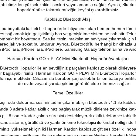
 tabletinizden yüksek kaliteli sesleri yayınlamanızı sağlar. Ayrıca, Blu
hoparlörünüze takarak müziğin keyfini çıkarabilirsiniz.
Kablosuz Bluetooth Akışı
 boyuttaki kaliteli bir hoparlörde ihtiyacınız olan hemen hemen tüm işl
es sağlamak için geliştirilmiş bas ve genişletme sistemine sahiptir. Tek b
mpakt bir boyuttadır. Ses kalitesini maksimum seviyeye çıkarmak için b
reo jak ve soket bulundurur. Ayrıca, Bluetooth'lu herhangi bir cihazl
 iPod'lara, iPhone'lara, iPad'lere, Samsung Galaxy telefonlarına ve Andro
Harman Kardon GO + PLAY Mini Bluetooth Hoparlör Avantajları
tooth Hoparlör ile en sevdiğiniz parçaları kablosuz olarak dinleyerek 
 bağlayabilirsiniz. Harman Kardon GO + PLAY Mini Bluetooth Hoparlör, s
n içermektedir. Cihazınızla beraber şarj edilebilir Li-ion batarya birlikte
de evde veya dışarıda şık bir görüntü elde etmenizi sağlar.
Temel Özellikler
şı, oda doldurma sesinin tadını çıkarmak için Bluetooth v4.1 ile kablos
anda 3 adete kadar akıllı cihaz bağlayarak müzik dinleme zevkinize kat
ion pil, 8 saate kadar çalma süresini destekleyerek akıllı telefon ve tablet
ans sistemi, gürültüsü ve yankı önleme teknolojisi ile kristal netliğinde 
nizi yükseltmek için iki Harman Kardon kablosuz çift ses özellikli hopa
aslanmaz çelik sapı ile ev dekorunuza uyum sağlarken, hareket hâlindey