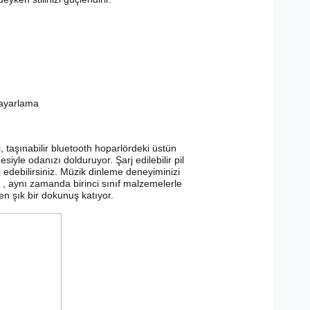
i ayarlama
 taşınabilir bluetooth hoparlördeki üstün
siyle odanızı dolduruyor. Şarj edilebilir pil
rj edebilirsiniz. Müzik dinleme deneyiminizi
 , aynı zamanda birinci sınıf malzemelerle
 şık bir dokunuş katıyor.