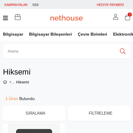
KAMPANYALAR
SSS
HEDİYE REHBERİ
0
Bilgisayar
Bilgisayar Bileşenleri
Çevre Birimleri
Elektroni
Üye Girişi
Üye Ol
Facebook İle Bağlan
Hiksemi
Google İle Bağlan
Hiksemi
1 Ürün
SIRALAMA
FILTRELEME