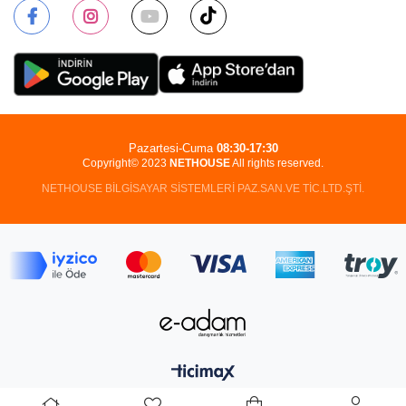
Pazartesi-Cuma
08:30-17:30
Copyright© 2023
NETHOUSE
All rights reserved.
NETHOUSE BİLGİSAYAR SİSTEMLERİ PAZ.SAN.VE TİC.LTD.ŞTİ.