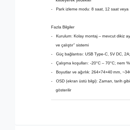
kilitleyerek yedekler
- Park izleme modu: 8 saat, 12 saat veya s
Fazla Bilgiler
- Kurulum: Kolay montaj – mevcut dikiz ayna
ve çalıştır” sistemi
- Güç bağlantısı: USB Type‑C, 5V DC, 2A;
- Çalışma koşulları: -20°C – 70°C; nem 
- Boyutlar ve ağırlık: 264×74×40 mm, ~34
- OSD (ekran üstü bilgi): Zaman, tarih gibi
gösterilir