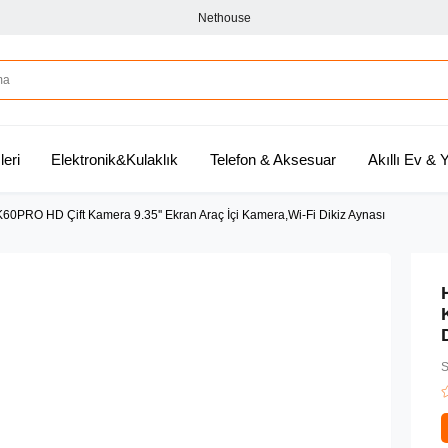
Nethouse
leri
Elektronik&Kulaklık
Telefon & Aksesuar
Akıllı Ev &
0PRO HD Çift Kamera 9.35'' Ekran Araç İçi Kamera,Wi-Fi Dikiz Aynası
S