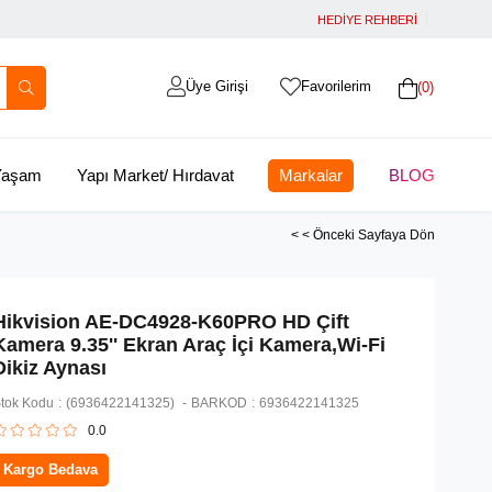
HEDİYE REHBERİ
Üye Girişi
Favorilerim
0
 Yaşam
Yapı Market/ Hırdavat
Markalar
BLOG
< < Önceki Sayfaya Dön
Hikvision AE-DC4928-K60PRO HD Çift
Kamera 9.35'' Ekran Araç İçi Kamera,Wi-Fi
Dikiz Aynası
tok Kodu
(6936422141325)
BARKOD
:
6936422141325
0.0
Kargo Bedava