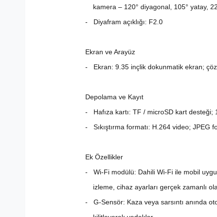
kamera – 120° diyagonal, 105° yatay, 22
- Diyafram açıklığı: F2.0
Ekran ve Arayüz
- Ekran: 9.35 inçlik dokunmatik ekran; çö
Depolama ve Kayıt
- Hafıza kartı: TF / microSD kart desteğ
- Sıkıştırma formatı: H.264 video; JPEG f
Ek Özellikler
- Wi‑Fi modülü: Dahili Wi‑Fi ile mobil uyg
izleme, cihaz ayarları gerçek zamanlı olar
- G-Sensör: Kaza veya sarsıntı anında oto