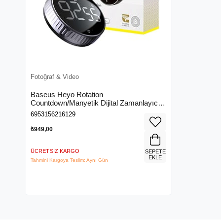
Fotoğraf & Video
Baseus Heyo Rotation
Countdown/Manyetik Dijital Zamanlayıcı
Çalar Saat - Siyah
6953156216129
₺949,00
ÜCRETSIZ KARGO
SEPETE
EKLE
Tahmini Kargoya Teslim: Aynı Gün