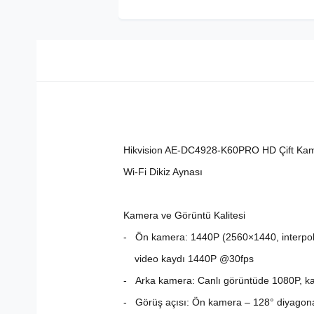
Hikvision AE-DC4928-K60PRO HD Çift Kame
Wi-Fi Dikiz Aynası
Kamera ve Görüntü Kalitesi
- Ön kamera: 1440P (2560×1440, interpol
video kaydı 1440P @30fps
- Arka kamera: Canlı görüntüde 1080P, 
- Görüş açısı: Ön kamera – 128° diyagonal