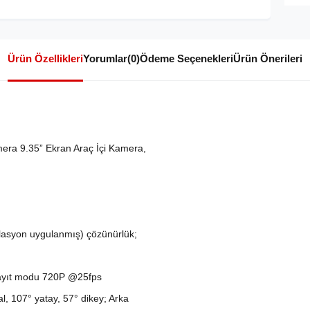
Ürün Özellikleri
Yorumlar
(0)
Ödeme Seçenekleri
Ürün Önerileri
ra 9.35” Ekran Araç İçi Kamera,
asyon uygulanmış) çözünürlük;
kayıt modu 720P @25fps
, 107° yatay, 57° dikey; Arka