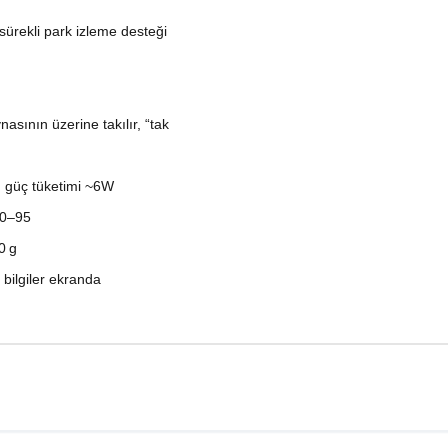
ürekli park izleme desteği
sının üzerine takılır, “tak
 güç tüketimi ~6W
%0–95
0 g
 bilgiler ekranda