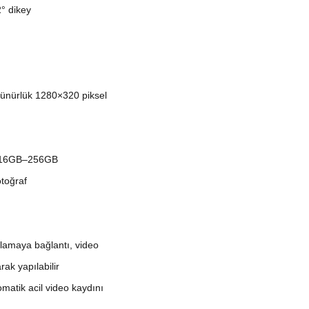
° dikey
zünürlük 1280×320 piksel
i; 16GB–256GB
otoğraf
ulamaya bağlantı, video
ak yapılabilir
matik acil video kaydını