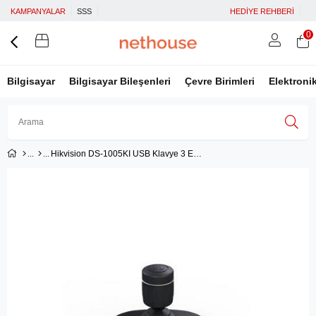
KAMPANYALAR
SSS
HEDİYE REHBERİ
0
Bilgisayar
Bilgisayar Bileşenleri
Çevre Birimleri
Elektroni
Hikvision DS-1005KI USB Klavye 3 Eksenli
Üye Girişi
Üye Ol
Facebook İle Bağlan
Google İle Bağlan