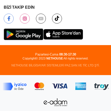
BİZİ TAKİP EDİN
Pazartesi-Cuma
08:30-17:30
Copyright© 2023
NETHOUSE
All rights reserved.
NETHOUSE BİLGİSAYAR SİSTEMLERİ PAZ.SAN.VE TİC.LTD.ŞTİ.