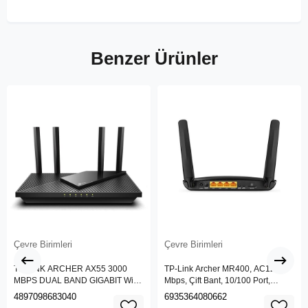
Benzer Ürünler
Çevre Birimleri
Çevre Birimleri
TP-LINK ARCHER AX55 3000
TP-Link Archer MR400, AC1200
MBPS DUAL BAND GIGABIT Wi-Fi
Mbps, Çift Bant, 10/100 Port,
6 ROUTER
4G/3G SIM Yuvası, Kablosuz 4G
4897098683040
6935364080662
LTE Router