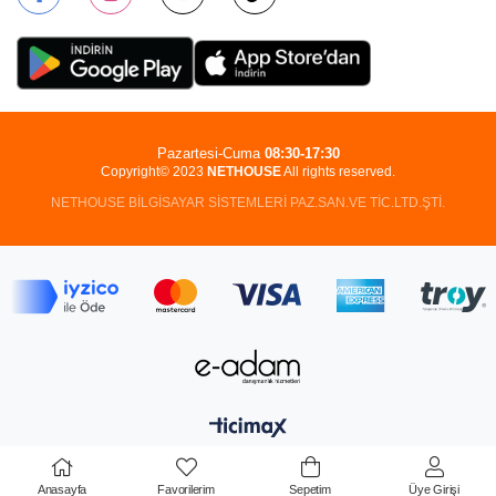
Pazartesi-Cuma
08:30-17:30
Copyright© 2023
NETHOUSE
All rights reserved.
NETHOUSE BİLGİSAYAR SİSTEMLERİ PAZ.SAN.VE TİC.LTD.ŞTİ.
Anasayfa
Favorilerim
Sepetim
Üye Girişi