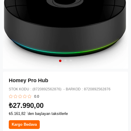
Homey Pro Hub
STOK KODU
(8720892562876)
BARKOD
:
8720892562876
0.0
₺27.990,00
₺5.161,82
`den başlayan taksitlerle
Kargo Bedava