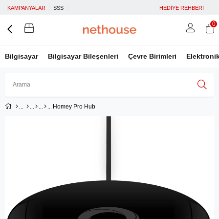
KAMPANYALAR
SSS
HEDİYE REHBERİ
0
Bilgisayar
Bilgisayar Bileşenleri
Çevre Birimleri
Elektroni
Homey Pro Hub
Üye Girişi
Üye Ol
Facebook İle Bağlan
Google İle Bağlan