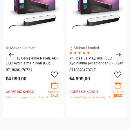
İç Mekan Ürünleri
İç Mekan Ürünleri
★
★
★
★
★
Hue Play Genişletme Paketi, Akıllı
Philips Hue Play, Akıllı LED
LED Aydınlatma, Siyah (Güç
Aydınlatma (Adaptör dahil) - Siyah
adaptörü dahil değildir)
8718696170731
8718696170717
₺4.099,00
₺4.999,00
ÜCRETSIZ KARGO
ÜCRETSIZ KARGO
SEPETE
SEPETE
EKLE
EKLE
Tahmini Kargoya Teslim: Aynı Gün
Tahmini Kargoya Teslim: Aynı Gün