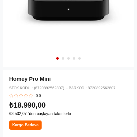
Homey Pro Mini
STOK KODU
(8720892562807)
BARKOD
:
8720892562807
0.0
₺18.990,00
₺3.502,07
`den başlayan taksitlerle
Kargo Bedava