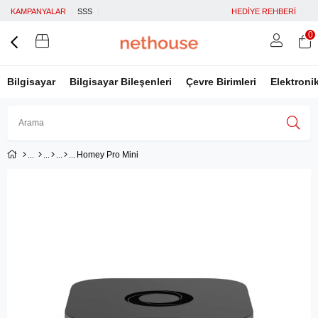
KAMPANYALAR
SSS
HEDİYE REHBERİ
0
Bilgisayar
Bilgisayar Bileşenleri
Çevre Birimleri
Elektroni
Homey Pro Mini
Üye Girişi
Üye Ol
Facebook İle Bağlan
Google İle Bağlan