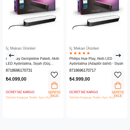
İç Mekan Ürünleri
İç Mekan Ürünleri
★
★
★
★
★
Hue Play Genişletme Paketi, Akıllı
Philips Hue Play, Akıllı LED
LED Aydınlatma, Siyah (Güç
Aydınlatma (Adaptör dahil) - Siyah
adaptörü dahil değildir)
8718696170731
8718696170717
₺4.099,00
₺4.999,00
ÜCRETSIZ KARGO
ÜCRETSIZ KARGO
SEPETE
SEPETE
EKLE
EKLE
Tahmini Kargoya Teslim: Aynı Gün
Tahmini Kargoya Teslim: Aynı Gün