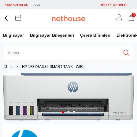
KAMPANYALAR
SSS
HEDİYE REHBERİ
0
Bilgisayar
Bilgisayar Bileşenleri
Çevre Birimleri
Elektroni
HP 1F3Y4A 585 SMART TANK - WIRELESS ALL-IN-ONE RENKLİ MÜREKKEP PÜSKÜRTMELİ TANKLI YAZICI 12PPM
Üye Girişi
Üye Ol
Facebook İle Bağlan
Google İle Bağlan