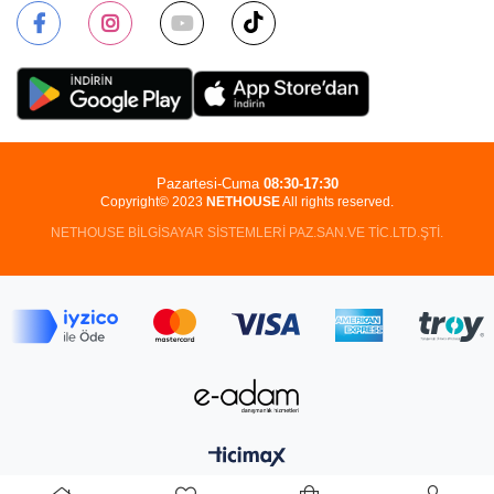
Pazartesi-Cuma
08:30-17:30
Copyright© 2023
NETHOUSE
All rights reserved.
NETHOUSE BİLGİSAYAR SİSTEMLERİ PAZ.SAN.VE TİC.LTD.ŞTİ.