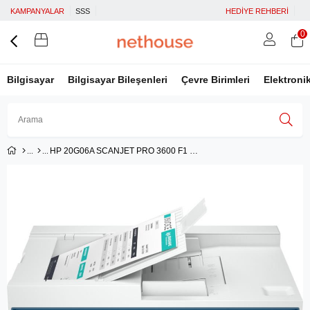
KAMPANYALAR
SSS
HEDİYE REHBERİ
0
Bilgisayar
Bilgisayar Bileşenleri
Çevre Birimleri
Elektroni
HP 20G06A SCANJET PRO 3600 F1 SCANNER
Üye Girişi
Üye Ol
Facebook İle Bağlan
Google İle Bağlan