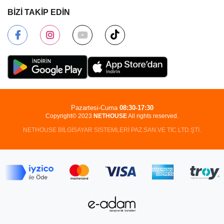
BİZİ TAKİP EDİN
Pazartesi-Cuma
08:30-17:30
Copyright© 2023
NETHOUSE
All rights reserved.
NETHOUSE BİLGİSAYAR SİSTEMLERİ PAZ.SAN.VE TİC.LTD.ŞTİ.