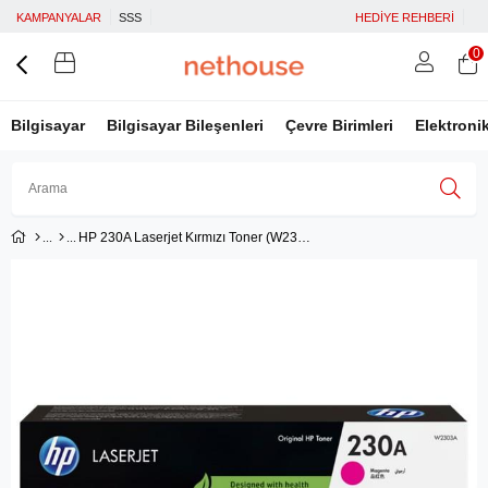
KAMPANYALAR
SSS
HEDİYE REHBERİ
0
Bilgisayar
Bilgisayar Bileşenleri
Çevre Birimleri
Elektroni
HP 230A Laserjet Kırmızı Toner (W2303A)
Üye Girişi
Üye Ol
Facebook İle Bağlan
Google İle Bağlan