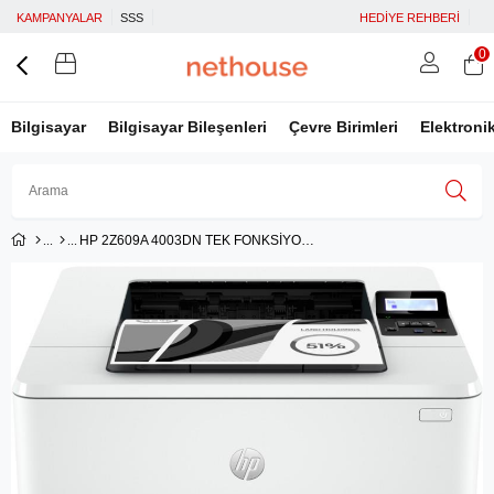
KAMPANYALAR
SSS
HEDİYE REHBERİ
0
Bilgisayar
Bilgisayar Bileşenleri
Çevre Birimleri
Elektroni
HP 2Z609A 4003DN TEK FONKSİYONLU SİYAH LAZER YAZICI 40PPM
Üye Girişi
Üye Ol
Facebook İle Bağlan
Google İle Bağlan