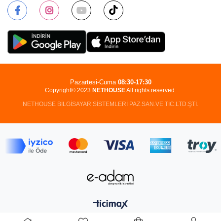
Pazartesi-Cuma
08:30-17:30
Copyright© 2023
NETHOUSE
All rights reserved.
NETHOUSE BİLGİSAYAR SİSTEMLERİ PAZ.SAN.VE TİC.LTD.ŞTİ.