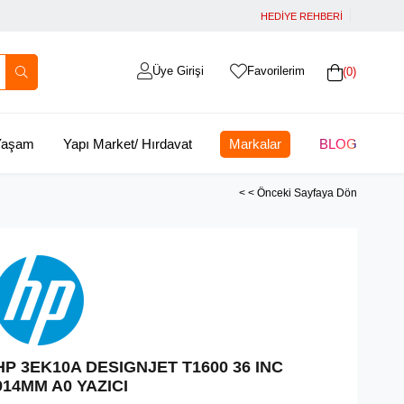
HEDİYE REHBERİ
Üye Girişi
Favorilerim
0
 Yaşam
Yapı Market/ Hırdavat
Markalar
BLOG
< < Önceki Sayfaya Dön
HP 3EK10A DESIGNJET T1600 36 INC
914MM A0 YAZICI