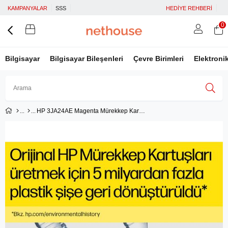
KAMPANYALAR
SSS
HEDİYE REHBERİ
0
Bilgisayar
Bilgisayar Bileşenleri
Çevre Birimleri
Elektroni
HP 3JA24AE Magenta Mürekkep Kartuş (963)
Üye Girişi
Üye Ol
Facebook İle Bağlan
Google İle Bağlan