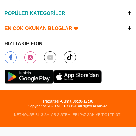
POPÜLER KATEGORİLER
EN ÇOK OKUNAN BLOGLAR ❤️
BİZİ TAKİP EDİN
Pazartesi-Cuma
08:30-17:30
Copyright© 2023
NETHOUSE
All rights reserved.
NETHOUSE BİLGİSAYAR SİSTEMLERİ PAZ.SAN.VE TİC.LTD.ŞTİ.