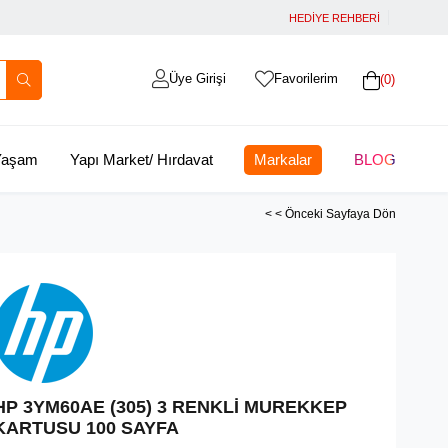
HEDİYE REHBERİ
Üye Girişi
Favorilerim
0
 Yaşam
Yapı Market/ Hırdavat
Markalar
BLOG
< < Önceki Sayfaya Dön
HP 3YM60AE (305) 3 RENKLİ MUREKKEP
KARTUSU 100 SAYFA