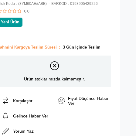
tok Kodu
(3YM60AE#ABE)
BARKOD
:
0193905429226
0.0
Yeni Ürün
ahmini Kargoya Teslim Süresi
:
3 Gün İçinde Teslim
Ürün stoklarımızda kalmamıştır.
Fiyat Düşünce Haber
Karşılaştır
Ver
Gelince Haber Ver
Yorum Yaz