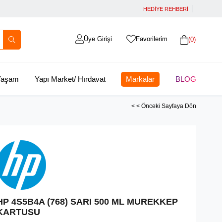
HEDİYE REHBERİ
Üye Girişi
Favorilerim
0
 Yaşam
Yapı Market/ Hırdavat
Markalar
BLOG
< < Önceki Sayfaya Dön
HP 4S5B4A (768) SARI 500 ML MUREKKEP
KARTUSU