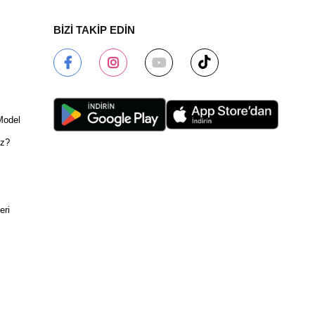
BİZİ TAKİP EDİN
Model
ız?
eri