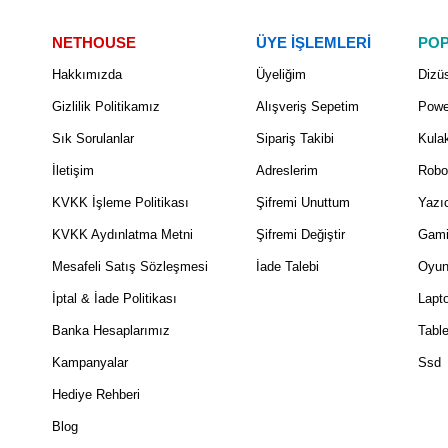
NETHOUSE
ÜYE İŞLEMLERİ
POP
Hakkımızda
Üyeliğim
Dizüs
Gizlilik Politikamız
Alışveriş Sepetim
Powe
Sık Sorulanlar
Sipariş Takibi
Kulak
İletişim
Adreslerim
Robo
KVKK İşleme Politikası
Şifremi Unuttum
Yazıc
KVKK Aydınlatma Metni
Şifremi Değiştir
Gami
Mesafeli Satış Sözleşmesi
İade Talebi
Oyun
İptal & İade Politikası
Lapt
Banka Hesaplarımız
Table
Kampanyalar
Ssd
Hediye Rehberi
Blog