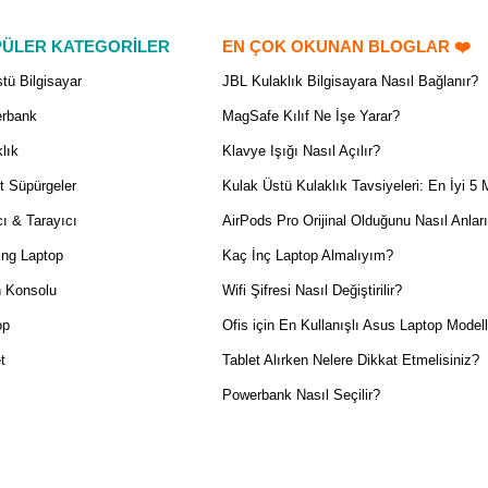
ÜLER KATEGORİLER
EN ÇOK OKUNAN BLOGLAR ❤️
tü Bilgisayar
JBL Kulaklık Bilgisayara Nasıl Bağlanır?
rbank
MagSafe Kılıf Ne İşe Yarar?
lık
Klavye Işığı Nasıl Açılır?
t Süpürgeler
Kulak Üstü Kulaklık Tavsiyeleri: En İyi 5 
ı & Tarayıcı
AirPods Pro Orijinal Olduğunu Nasıl Anlar
ng Laptop
Kaç İnç Laptop Almalıyım?
 Konsolu
Wifi Şifresi Nasıl Değiştirilir?
op
Ofis için En Kullanışlı Asus Laptop Modell
t
Tablet Alırken Nelere Dikkat Etmelisiniz?
Powerbank Nasıl Seçilir?