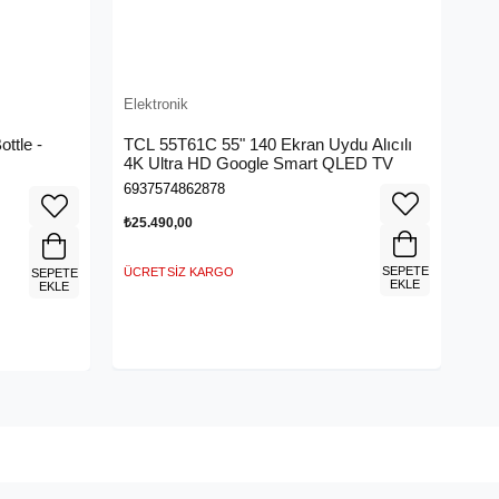
Elektronik
ttle -
TCL 55T61C 55" 140 Ekran Uydu Alıcılı
4K Ultra HD Google Smart QLED TV
6937574862878
₺25.490,00
SEPETE
ÜCRETSIZ KARGO
SEPETE
EKLE
EKLE