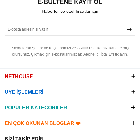
E-BÜLTENE KAYIT OL
Haberler ve özel fırsatlar için
Kaydolarak Şartlar ve Koşullarımızı ve Gizlilik Politikamızı kabul etmiş
olursunuz.
Çıkmak için e-postalarımızdaki Aboneliği İptal Et’i tıklayın.
NETHOUSE
ÜYE İŞLEMLERİ
POPÜLER KATEGORİLER
EN ÇOK OKUNAN BLOGLAR ❤️
BİZİ TAKİP EDİN