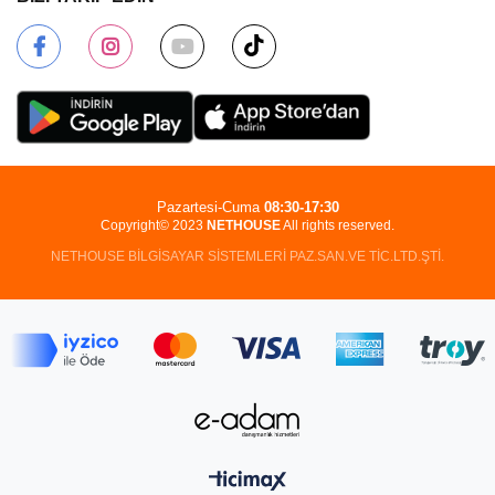
Pazartesi-Cuma
08:30-17:30
Copyright© 2023
NETHOUSE
All rights reserved.
NETHOUSE BİLGİSAYAR SİSTEMLERİ PAZ.SAN.VE TİC.LTD.ŞTİ.