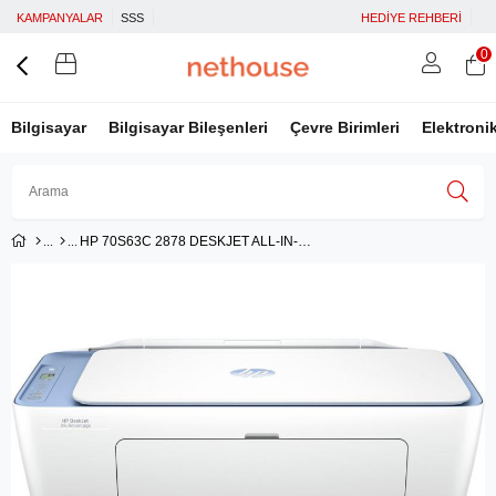
KAMPANYALAR
SSS
HEDİYE REHBERİ
0
Bilgisayar
Bilgisayar Bileşenleri
Çevre Birimleri
Elektroni
HP 70S63C 2878 DESKJET ALL-IN-ONE + WIFI RENKLİ MÜREKKEP PÜSKÜRTMELİ YAZICI 7.5PPM
Üye Girişi
Üye Ol
Facebook İle Bağlan
Google İle Bağlan