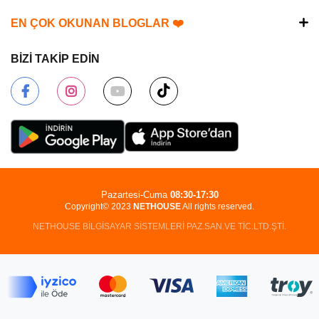
EN ÇOK OKUNAN BLOGLAR ❤️
BİZİ TAKİP EDİN
Pazartesi-Cuma
08:30-17:30
Copyright© 2023
NETHOUSE
All rights reserved.
NETHOUSE BİLGİSAYAR SİSTEMLERİ PAZ.SAN.VE TİC.LTD.ŞTİ.