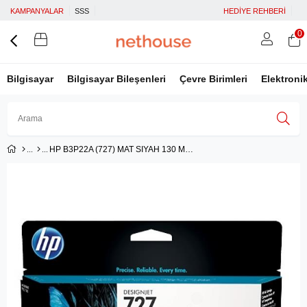
KAMPANYALAR
SSS
HEDİYE REHBERİ
0
Bilgisayar
Bilgisayar Bileşenleri
Çevre Birimleri
Elektroni
HP B3P22A (727) MAT SIYAH 130 ML GENIS FORMAT MUREKKEP KARTUSU
Üye Girişi
Üye Ol
Facebook İle Bağlan
Google İle Bağlan