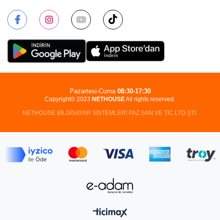
Pazartesi-Cuma
08:30-17:30
Copyright© 2023
NETHOUSE
All rights reserved.
NETHOUSE BİLGİSAYAR SİSTEMLERİ PAZ.SAN.VE TİC.LTD.ŞTİ.