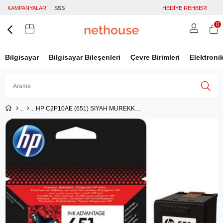
KAMPANYALAR
SSS
HEDİYE REHBERİ
0
Bilgisayar
Bilgisayar Bileşenleri
Çevre Birimleri
Elektroni
HP C2P10AE (651) SIYAH MUREKKEP KARTUSU 600 SAYFA
Üye Girişi
Üye Ol
Facebook İle Bağlan
Google İle Bağlan