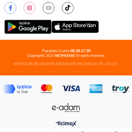
Pazartesi-Cuma
08:30-17:30
Copyright© 2023
NETHOUSE
All rights reserved.
NETHOUSE BİLGİSAYAR SİSTEMLERİ PAZ.SAN.VE TİC.LTD.ŞTİ.