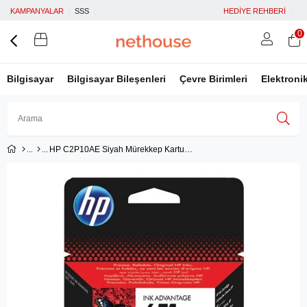
KAMPANYALAR
SSS
HEDİYE REHBERİ
0
Bilgisayar
Bilgisayar Bileşenleri
Çevre Birimleri
Elektroni
HP C2P10AE Siyah Mürekkep Kartuş (651)
Üye Girişi
Üye Ol
Facebook İle Bağlan
Google İle Bağlan