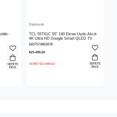
Elektronik
ttle -
TCL 55T61C 55" 140 Ekran Uydu Alıcılı
4K Ultra HD Google Smart QLED TV
6937574862878
₺25.490,00
SEPETE
ÜCRETSIZ KARGO
SEPETE
EKLE
EKLE