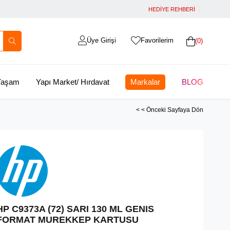
HEDİYE REHBERİ
Üye Girişi
Favorilerim
0
 Yaşam
Yapı Market/ Hırdavat
Markalar
BLOG
< < Önceki Sayfaya Dön
HP C9373A (72) SARI 130 ML GENIS
FORMAT MUREKKEP KARTUSU