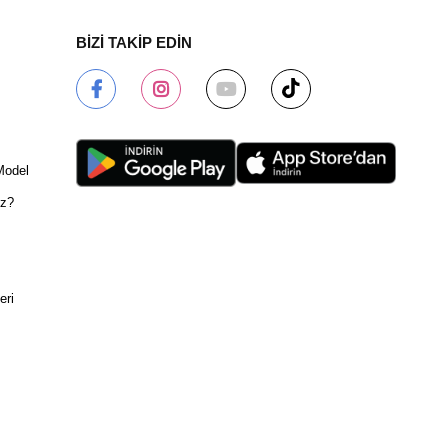
BİZİ TAKİP EDİN
Model
ız?
eri