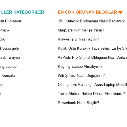
ÜLER KATEGORİLER
EN ÇOK OKUNAN BLOGLAR ❤️
tü Bilgisayar
JBL Kulaklık Bilgisayara Nasıl Bağlanır?
rbank
MagSafe Kılıf Ne İşe Yarar?
lık
Klavye Işığı Nasıl Açılır?
t Süpürgeler
Kulak Üstü Kulaklık Tavsiyeleri: En İyi 5 
ı & Tarayıcı
AirPods Pro Orijinal Olduğunu Nasıl Anlar
ng Laptop
Kaç İnç Laptop Almalıyım?
 Konsolu
Wifi Şifresi Nasıl Değiştirilir?
op
Ofis için En Kullanışlı Asus Laptop Modell
t
Tablet Alırken Nelere Dikkat Etmelisiniz?
Powerbank Nasıl Seçilir?