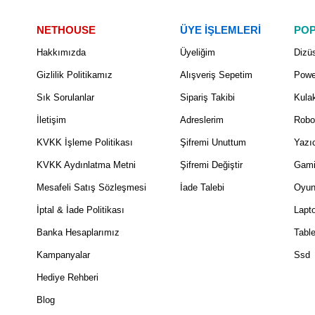
NETHOUSE
ÜYE İŞLEMLERİ
POP
Hakkımızda
Üyeliğim
Dizüs
Gizlilik Politikamız
Alışveriş Sepetim
Powe
Sık Sorulanlar
Sipariş Takibi
Kulak
İletişim
Adreslerim
Robo
KVKK İşleme Politikası
Şifremi Unuttum
Yazıc
KVKK Aydınlatma Metni
Şifremi Değiştir
Gami
Mesafeli Satış Sözleşmesi
İade Talebi
Oyun
İptal & İade Politikası
Lapt
Banka Hesaplarımız
Table
Kampanyalar
Ssd
Hediye Rehberi
Blog