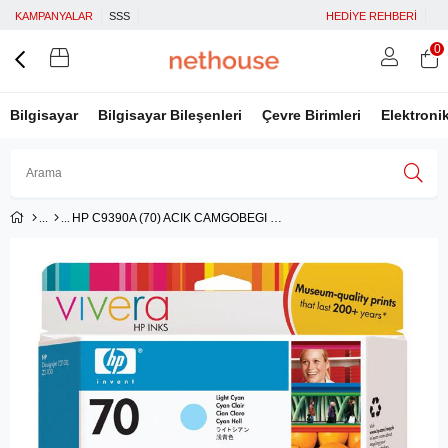
KAMPANYALAR
SSS
HEDİYE REHBERİ
0
Bilgisayar
Bilgisayar Bileşenleri
Çevre Birimleri
Elektroni
HP C9390A (70) ACIK CAMGOBEGI 130 ML GENIS FORMAT MUREKKEP KARTUSU
Üye Girişi
Üye Ol
Facebook İle Bağlan
Google İle Bağlan