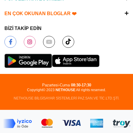
EN ÇOK OKUNAN BLOGLAR ❤️
BİZİ TAKİP EDİN
Pazartesi-Cuma
08:30-17:30
Copyright© 2023
NETHOUSE
All rights reserved.
NETHOUSE BİLGİSAYAR SİSTEMLERİ PAZ.SAN.VE TİC.LTD.ŞTİ.