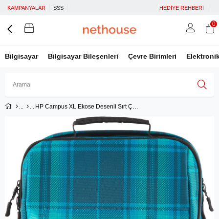
KAMPANYALAR
SSS
HEDİYE REHBERİ
0
Bilgisayar
Bilgisayar Bileşenleri
Çevre Birimleri
Elektroni
HP Campus XL Ekose Desenli Sırt Çantas
Üye Girişi
Üye Ol
Facebook İle Bağlan
Google İle Bağlan