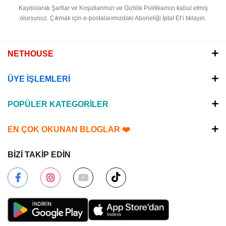
Kaydolarak Şartlar ve Koşullarımızı ve Gizlilik Politikamızı kabul etmiş
olursunuz.
Çıkmak için e-postalarımızdaki Aboneliği İptal Et’i tıklayın.
NETHOUSE
ÜYE İŞLEMLERİ
POPÜLER KATEGORİLER
EN ÇOK OKUNAN BLOGLAR ❤️
BİZİ TAKİP EDİN