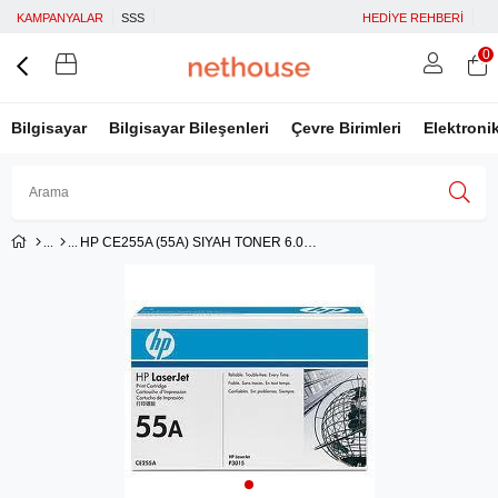
KAMPANYALAR
SSS
HEDİYE REHBERİ
0
Bilgisayar
Bilgisayar Bileşenleri
Çevre Birimleri
Elektroni
HP CE255A (55A) SIYAH TONER 6.000 SAYFA
Üye Girişi
Üye Ol
Facebook İle Bağlan
Google İle Bağlan