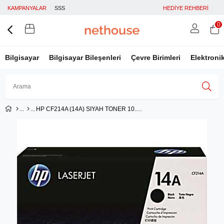
KAMPANYALAR
SSS
HEDİYE REHBERİ
0
Bilgisayar
Bilgisayar Bileşenleri
Çevre Birimleri
Elektroni
HP CF214A (14A) SIYAH TONER 10.000 SAYFA
Üye Girişi
Üye Ol
Facebook İle Bağlan
Google İle Bağlan