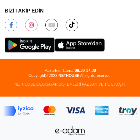
BİZİ TAKİP EDİN
Pazartesi-Cuma
08:30-17:30
Copyright© 2023
NETHOUSE
All rights reserved.
NETHOUSE BİLGİSAYAR SİSTEMLERİ PAZ.SAN.VE TİC.LTD.ŞTİ.