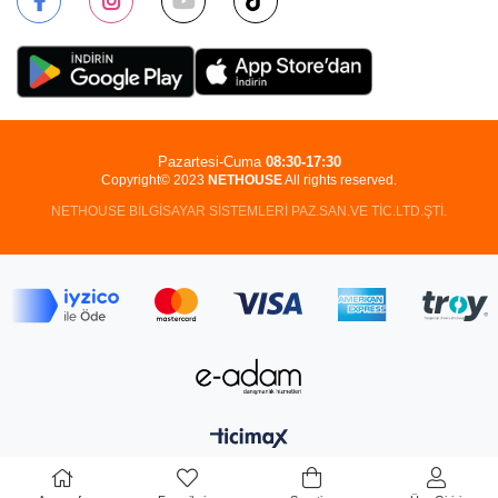
Pazartesi-Cuma
08:30-17:30
Copyright© 2023
NETHOUSE
All rights reserved.
NETHOUSE BİLGİSAYAR SİSTEMLERİ PAZ.SAN.VE TİC.LTD.ŞTİ.