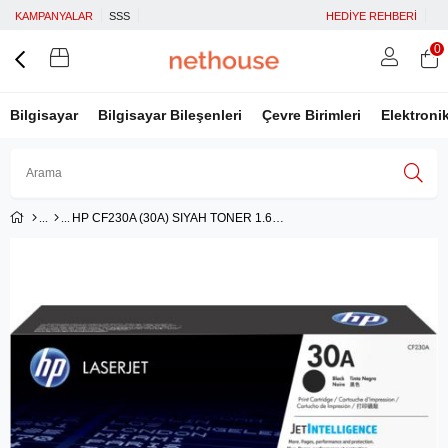
KAMPANYALAR
SSS
HEDİYE REHBERİ
0
Bilgisayar
Bilgisayar Bileşenleri
Çevre Birimleri
Elektroni
HP CF230A (30A) SIYAH TONER 1.600 SAYFA
Üye Girişi
Üye Ol
Facebook İle Bağlan
Google İle Bağlan